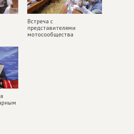
Встреча с
представителями
мотосообщества
я
нарным