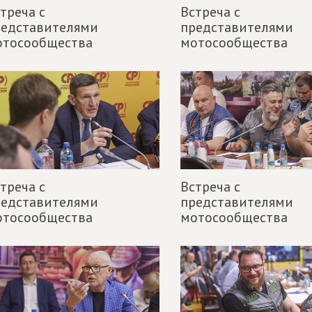
треча с
Встреча с
редставителями
представителями
отосообщества
мотосообщества
треча с
Встреча с
редставителями
представителями
отосообщества
мотосообщества