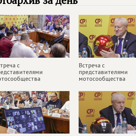
тоархив за день
треча с
Встреча с
редставителями
представителями
отосообщества
мотосообщества