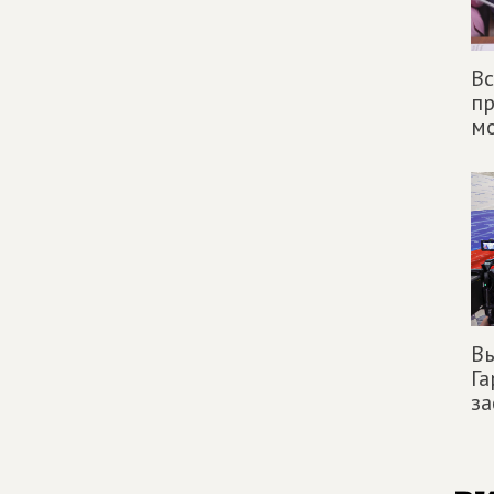
Вс
п
м
Вы
Га
за