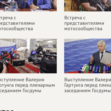
треча с
Встреча с
редставителями
представителями
отосообщества
мотосообщества
ступление Валерия
Выступление Валери
ртунга перед пленарным
Гартунга перед пле
седанием Госдумы
заседанием Госдумы