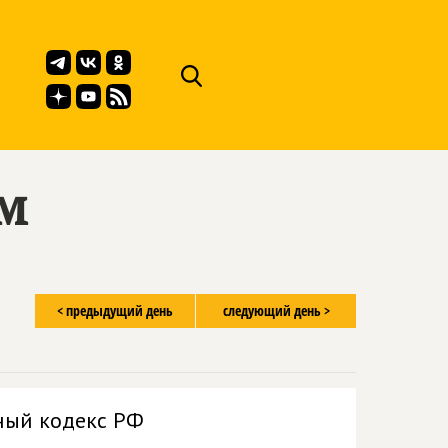
ём
< предыдущий день
следующий день >
ный кодекс РФ