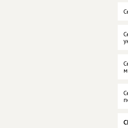
С
С
у
С
м
С
п
С