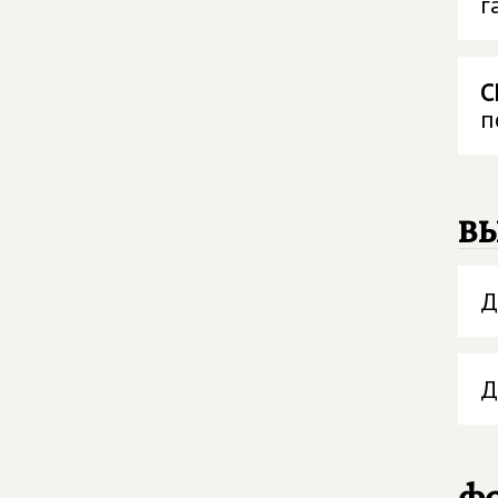
г
С
п
в
Д
Д