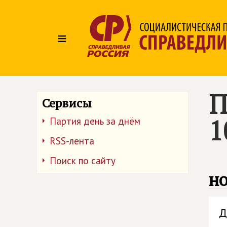
≡
П
Сервисы
1
Партия день за днём
RSS-лента
Поиск по сайту
но
Д