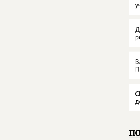
у
Д
р
В
П
С
д
п