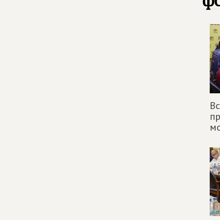
фо
Вс
п
м