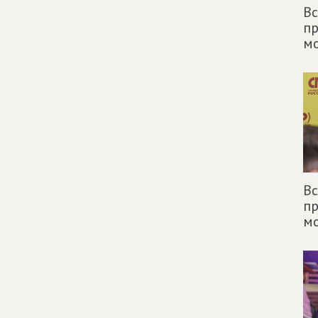
Вс
п
м
Вс
п
м