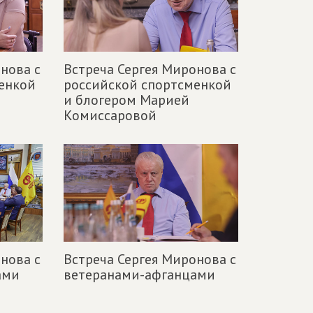
нова с
Встреча Сергея Миронова с
енкой
российской спортсменкой
и блогером Марией
Комиссаровой
нова с
Встреча Сергея Миронова с
ами
ветеранами-афганцами