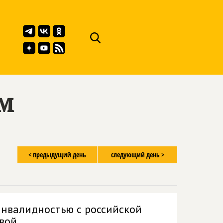
ём
< предыдущий день
следующий день >
инвалидностью с российской
вой