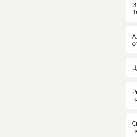
И
З
А
о
Ц
Р
н
С
п