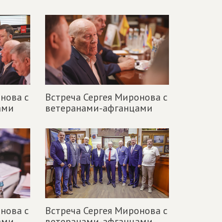
нова с
Встреча Сергея Миронова с
ами
ветеранами-афганцами
нова с
Встреча Сергея Миронова с
ами
ветеранами-афганцами