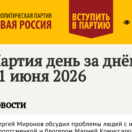
артия день за дн
1 июня 2026
вости
ергей Миронов обсудил проблемы людей с 
портсменкой и блогером Марией Комиссаро