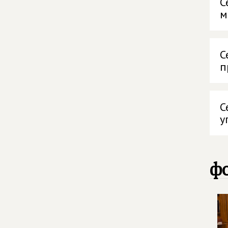
С
м
С
п
С
у
фо