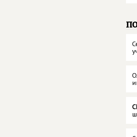
п
С
у
О
и
С
ш