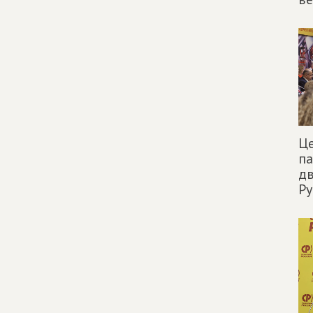
Ц
п
дв
Ру