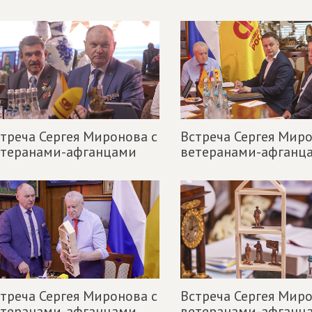
треча Сергея Миронова с
Встреча Сергея Миро
етеранами-афганцами
ветеранами-афганц
треча Сергея Миронова с
Встреча Сергея Миро
етеранами-афганцами
ветеранами-афганц