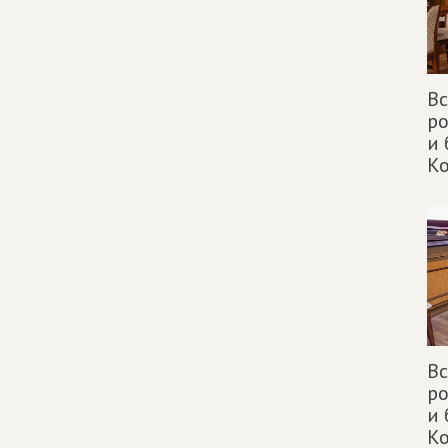
Вс
ро
и
К
Вс
ро
и
К