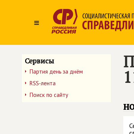
≡
П
Сервисы
1
Партия день за днём
RSS-лента
Поиск по сайту
но
С
с