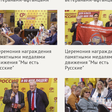
еремония награждения
Церемония награжд
амятными медалями
памятными медаля
ижения "Мы есть
движения "Мы есть
сские"
Русские"