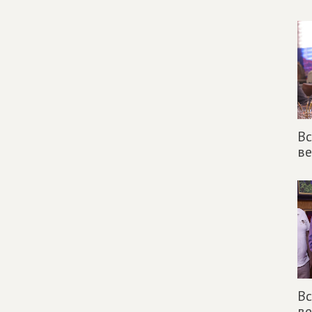
Вс
в
Вс
в