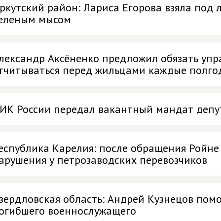
ркутский район: Лариса Егорова взяла под 
еленым мысом
лександр Аксёненко предложил обязать уп
тчитываться перед жильцами каждые полго
ИК России передал вакантный мандат депу
еспублика Карелия: после обращения Ройне
арушения у петрозаводских перевозчиков
вердловская область: Андрей Кузнецов помо
огибшего военнослужащего