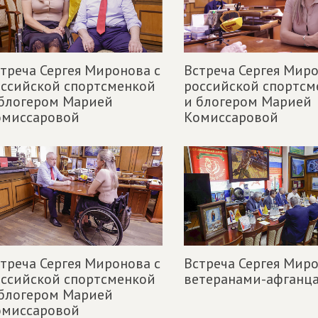
треча Сергея Миронова с
Встреча Сергея Миро
ссийской спортсменкой
российской спортсм
 блогером Марией
и блогером Марией
омиссаровой
Комиссаровой
треча Сергея Миронова с
Встреча Сергея Миро
ссийской спортсменкой
ветеранами-афганц
 блогером Марией
омиссаровой