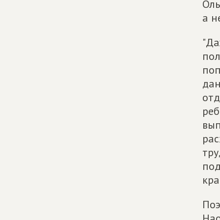
Оль
а н
"Да
пол
поп
дан
отд
реб
вып
рас
тру
под
кра
Поэ
Нао