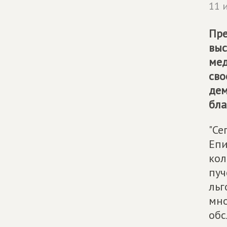
11 
Пре
выс
мед
сво
дем
бла
"Се
Епи
кол
пуч
льг
мно
обс