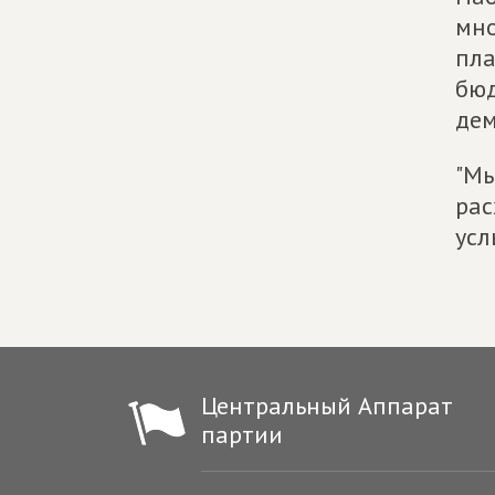
мно
пла
бюд
дем
"Мы
рас
усл
Центральный Аппарат
партии