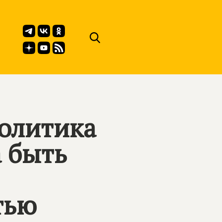
олитика
а быть
тью