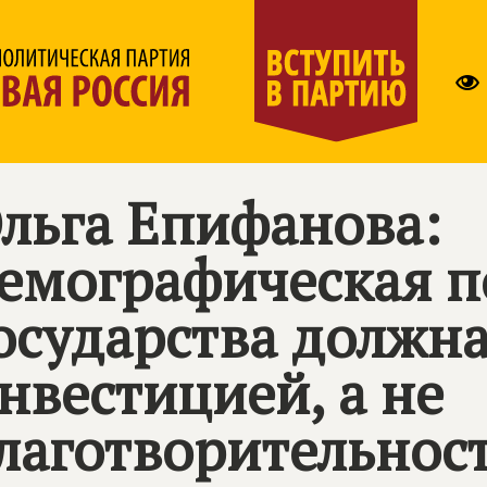
льга Епифанова:
емографическая п
осударства должн
нвестицией, а не
лаготворительнос