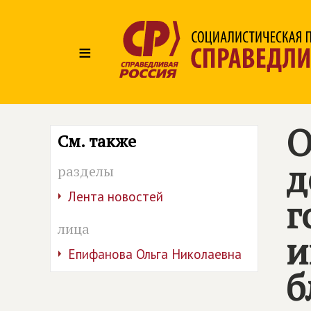
≡
О
См. также
д
разделы
Лента новостей
г
лица
и
Епифанова Ольга Николаевна
б