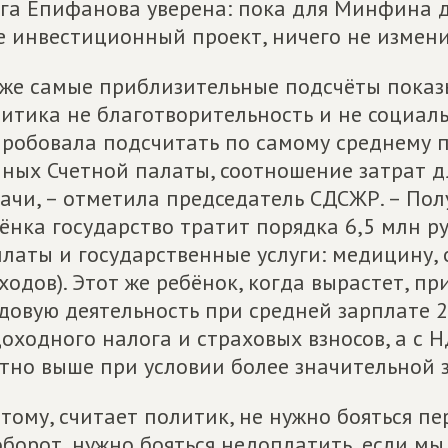
га Епифанова уверена: пока для Минфина д
е инвестиционный проект, ничего не измени
же самые приблизительные подсчёты показ
итика не благотворительность и не социальн
робовала подсчитать по самому среднему п
ных Счетной палаты, соотношение затрат д
ачи, – отметила председатель СДСЖР. – Пол
ёнка государство тратит порядка 6,5 млн ру
латы и государственные услуги: медицину, 
ходов). Этот же ребёнок, когда вырастет, пр
довую деятельность при средней зарплате 2
оходного налога и страховых взносов, а с Н
тно выше при условии более значительной з
тому, считает политик, не нужно бояться п
борот, нужно бояться недоплатить, если мы