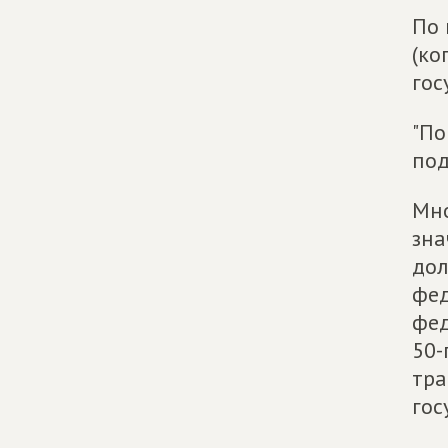
По 
(ко
гос
"По
под
Мно
зна
дол
фед
фед
50-
тра
гос