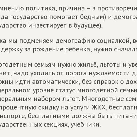
мнению политика, причина – в противореч
гда государство помогает бедным) и демог
ударство инвестирует в будущее).
ка мы подменяем демографию социалкой, во
держку за рождение ребенка, нужно сначала 
годетным семьям нужно жильё, льготы и уве
чит, надо уходить от порога нуждаемости 
жны идти автоматически, без справок о до
еральном уровне статус многодетной семь
еральным набором льгот. Многодетные се
процентную скидку на услуги ЖКХ, бесплат
нспорте, бесплатными должны быть питание
ударственных секциях, учебники.