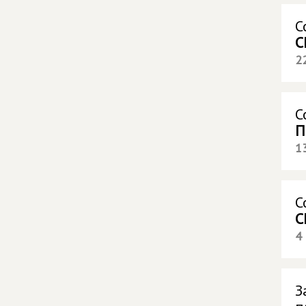
С
С
2
С
П
1
С
С
4
З