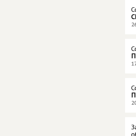
С
С
2
С
П
1
С
П
2
З
о