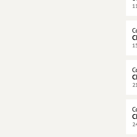
1
С
С
1
С
С
2
С
С
2