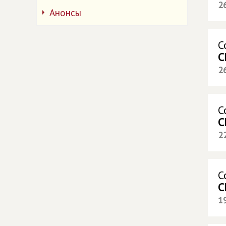
2
Анонсы
С
С
2
С
С
2
С
С
1