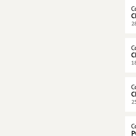
С
С
2
С
С
1
С
С
2
С
Р