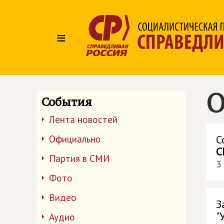
≡
О
События
Лента новостей
С
Официально
С
Партия в СМИ
3
Фото
Видео
З
"
Аудио