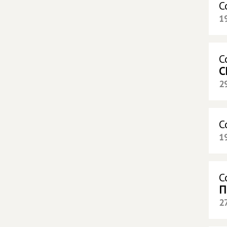
С
1
С
С
2
С
1
С
П
2