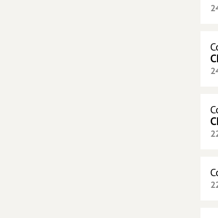
2
С
С
2
С
С
2
С
2