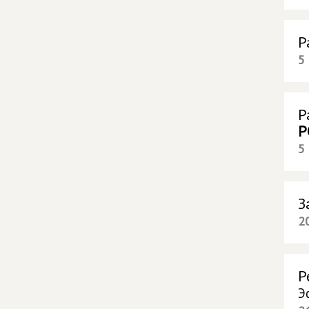
Р
5
Р
Р
5
З
2
Р
Э