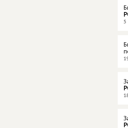
Б
Р
5
Б
п
1
З
Р
1
З
Р