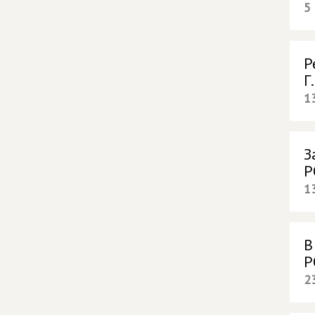
5
Р
Г
1
З
Р
1
В
Р
2