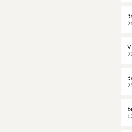
З
2
V
2
З
2
Б
1