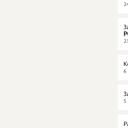
2
З
Р
2
К
6
З
5
Р