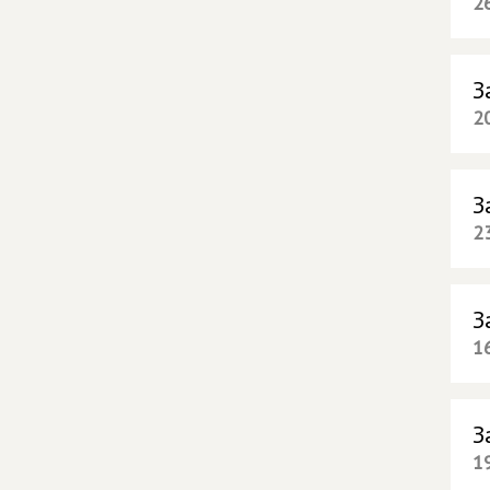
2
З
2
З
2
З
1
З
1