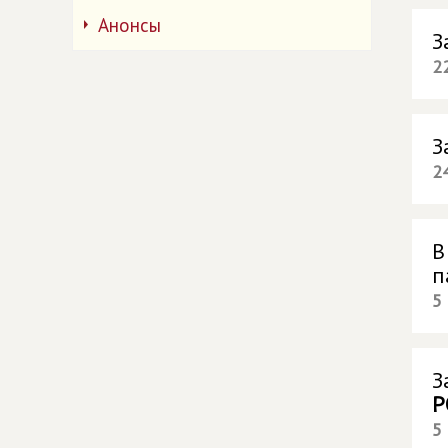
Анонсы
З
2
З
2
В
п
5
З
Р
5