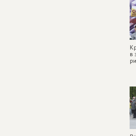
Кр
в 
ри