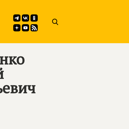
нко
й
ьевич