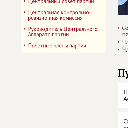
Центральный совет партии
Центральная контрольно-
ревизионная комиссия
С
Руководитель Центрального
п
Аппарата партии
Ч
Почетные члены партии
Ч
П
П
А
С