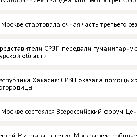
омандованием Гвардейского мотострелково
 Москве стартовала очная часть третьего с
редставители СРЗП передали гуманитарную
урской области
еспублика Хакасия: СРЗП оказала помощь х
огородицы
 Москве состоялся Всероссийский форум Це
ергей Миронов посетил Московскую соборн