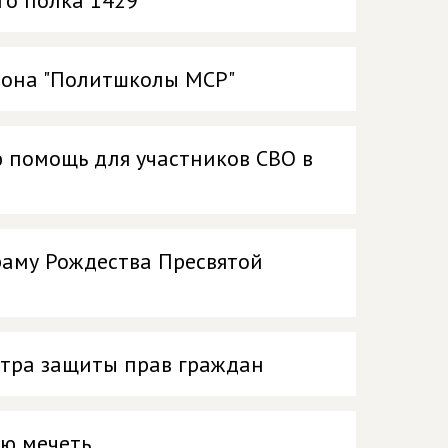
го полка 1429
езона "Политшколы МСР"
 помощь для участников СВО в
раму Рождества Пресвятой
нтра защиты прав граждан
ую мечеть