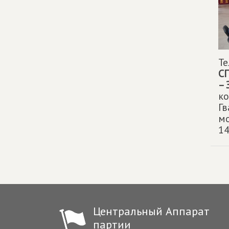
Т
С
– 
к
Гв
мо
14
Центральный Аппарат
партии