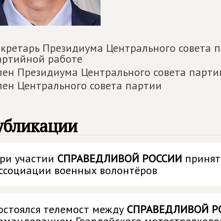
екретарь Президиума Центрального совета 
артийной работе
лен Президиума Центрального совета парти
лен Центрального совета партии
убликации
ри участии
СПРАВЕДЛИВОЙ РОССИИ
принят
ссоциации военных волонтёров
остоялся телемост между
СПРАВЕДЛИВОЙ РО