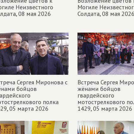
зложение цветов к
Возложение цветов 
гиле Неизвестного
Могиле Неизвестног
лдата,
08 мая 2026
Солдата,
08 мая 202
треча Сергея Миронова с
Встреча Сергея Миро
ёнами бойцов
жёнами бойцов
ардейского
гвардейского
тострелкового полка
мотострелкового по
29,
05 марта 2026
1429,
05 марта 2026