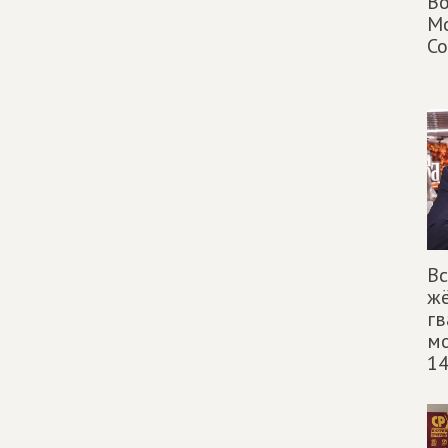
Во
Мо
Со
Вс
ж
гв
мо
14