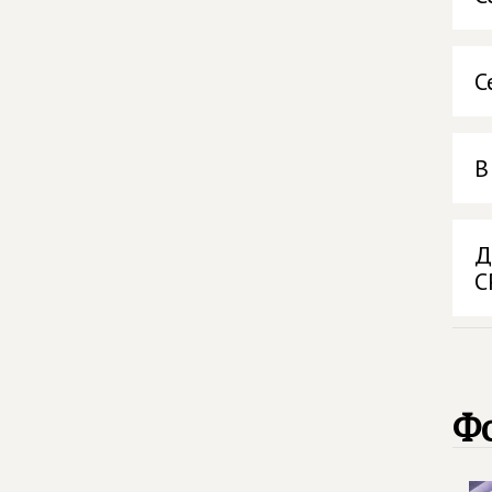
С
В
Д
С
Ф