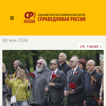
≡
08 мая 2026
см. также ↓