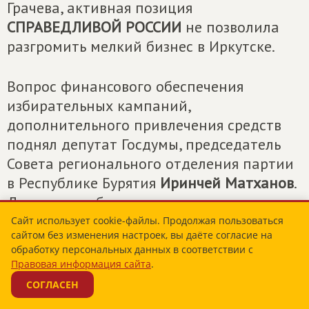
Грачева, активная позиция
СПРАВЕДЛИВОЙ РОССИИ
не позволила
разгромить мелкий бизнес в Иркутске.
Вопрос финансового обеспечения
избирательных кампаний,
дополнительного привлечения средств
поднял депутат Госдумы, председатель
Совета регионального отделения партии
в Республике Бурятия
Иринчей Матханов
.
Докладчик обратил внимание на
правовые аспекты этой проблемы и
Сайт использует cookie-файлы. Продолжая пользоваться
сайтом без изменения настроек, вы даёте согласие на
особенности региональных
обработку персональных данных в соответствии с
законодательств. Что касается отделения
Правовая информация сайта
.
партии в Республике Бурятия, то оно, по
СОГЛАСЕН
словам выступающего, готово к выборам.