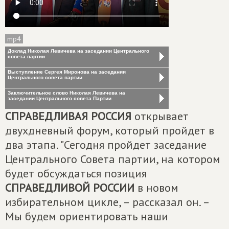
mp4
Доклад Николая Левичева на заседании Центрального
совета партии
Выступление Сергея Миронова на заседании
Центрального совета партии
Заключительное слово Николая Левичева на
заседании Центрального совета Партии
СПРАВЕДЛИВАЯ РОССИЯ
открывает
двухдневный форум, который пройдет в
два этапа. "Сегодня пройдет заседание
Центрального Совета партии, на котором
будет обсуждаться позиция
СПРАВЕДЛИВОЙ РОССИИ
в новом
избирательном цикле, – рассказал он. –
Мы будем ориентировать наши