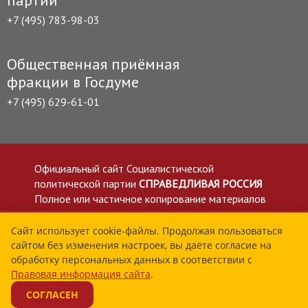
партии
+7 (495) 783-98-03
Общественная приёмная
фракции в Госдуме
+7 (495) 629-61-01
Официальный сайт Социалистической
политической партии
СПРАВЕДЛИВАЯ РОССИЯ
Полное или частичное копирование материалов
приветствуется со ссылкой на сайт spravedlivo.ru
Политика в отношении обработки персональных
Сайт использует cookie-файлы. Продолжая пользоваться
сайтом без изменения настроек, вы даёте согласие на
данных
обработку персональных данных в соответствии с
Все материалы сайта spravedlivo.ru доступны по
Правовая информация сайта
.
лицензии Creative Commons Attribution 4.0 International
СОГЛАСЕН