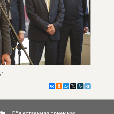
у"
Общественная приёмная