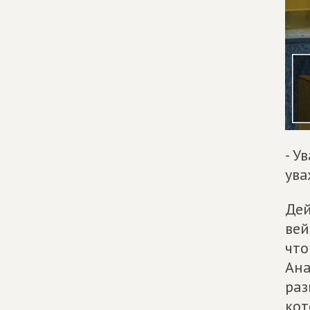
- У
ува
Дей
вей
что
Ана
раз
кот