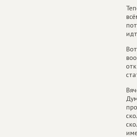
Теп
всё
пот
идт
Вот
воо
отк
ста
Вяч
Дум
про
ско
ско
име