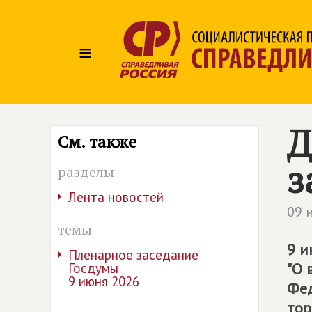
≡
Д
См. также
з
разделы
Лента новостей
09 
темы
9 и
Пленарное заседание
"О 
Госдумы
9 июня 2026
Фед
тор