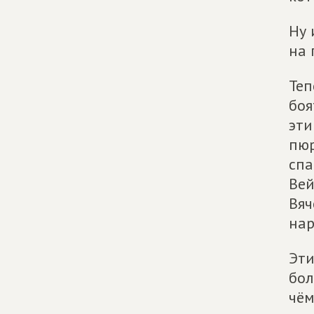
Ну 
на 
Теп
боя
эти
пюр
спа
Вей
Вяч
нар
Эти
бол
чём