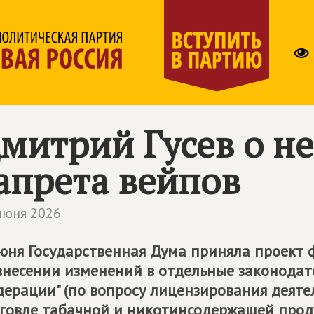
митрий Гусев о н
апрета вейпов
июня 2026
юня Государственная Дума приняла проект
внесении изменений в отдельные законодат
ерации" (по вопросу лицензирования деяте
говле табачной и никотинсодержащей прод