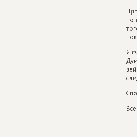
Про
по 
тог
пок
Я с
Дум
вей
сле
Спа
Все