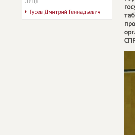
лица
гос
Гусев Дмитрий Геннадьевич
таб
про
орг
СП