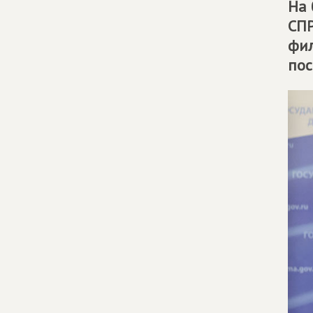
На 
СП
фил
пос