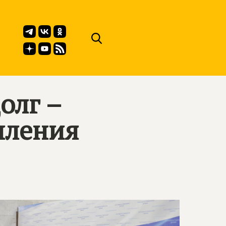
олг –
пления