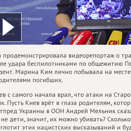
 продемонстрировала видеорепортаж о траг
ле удара беспилотниками по общежитию Пе
дент. Марина Ким лично побывала на месте
одителями погибших.
ев с самого начала врал, что атаки на Стар
к. Пусть Киев врёт в глаза родителям, кото
тпред Украины в ООН Андрей Мельник сказал,
 не дети, значит, их можно убивать? Сколь
глотит этих нацистских высказываний и бу