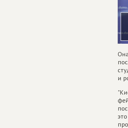
Она
пос
сту
и р
"Ки
фей
пос
это
про