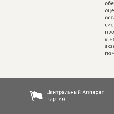
обе
оце
ост
сис
про
а н
экз
пом
Центральный Аппарат
партии