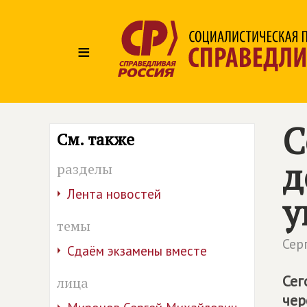
≡
С
См. также
д
разделы
Лента новостей
у
темы
Сер
Сдаём экзамены вместе
Сег
лица
чер