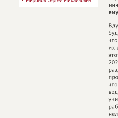
Миронов Сергей Михайлович
нич
ему
Вду
буд
что
их 
это
202
раз
про
что
вед
уни
раб
нел