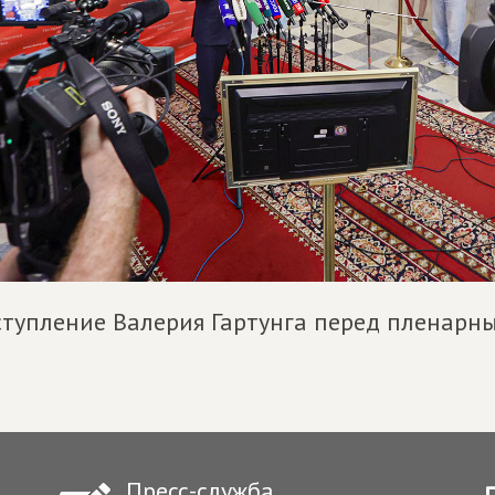
тупление Валерия Гартунга перед пленарн
Пресс-служба