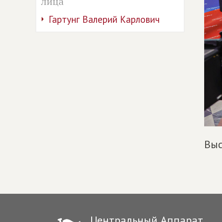
лица
Гартунг Валерий Карлович
Выс
Центральный Аппарат