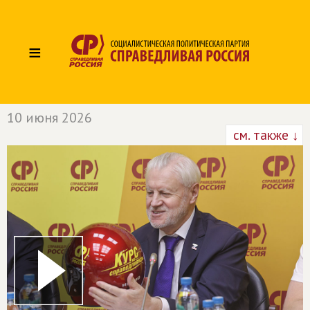
≡
10 июня 2026
см. также ↓