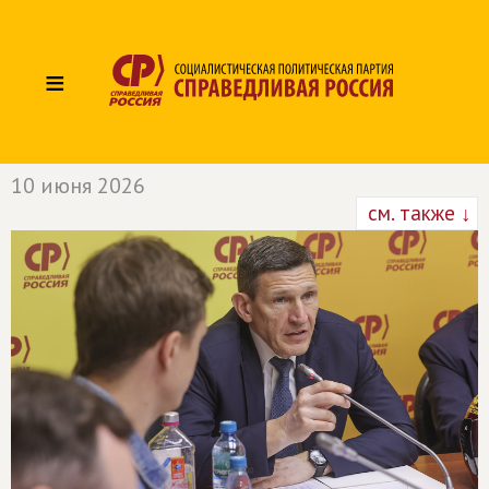
≡
10 июня 2026
см. также ↓