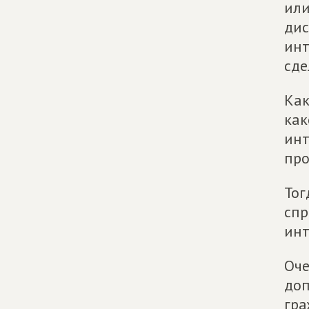
или
дис
инт
сде
Как
как
инт
про
Тог
спр
инт
Оче
доп
гра