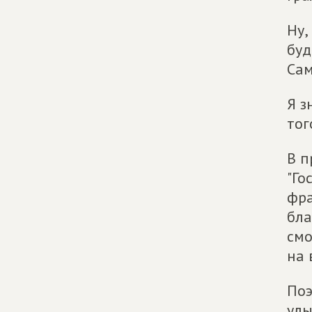
Ну,
буд
Сам
Я з
тог
В п
"Го
фра
бла
смо
на 
Поэ
улы