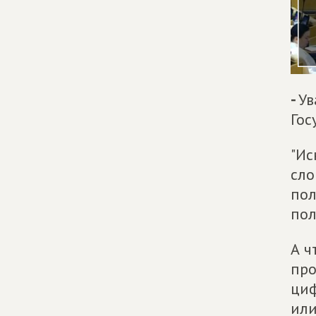
-
Ув
Гос
"Ис
сло
пол
пол
А ч
про
циф
или