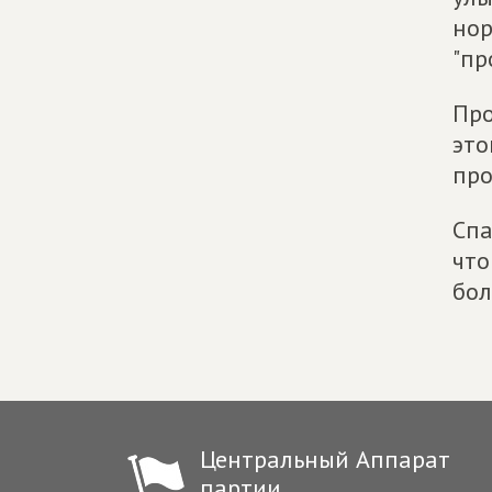
нор
"пр
Про
это
про
Спа
что
бол
Центральный Аппарат
партии