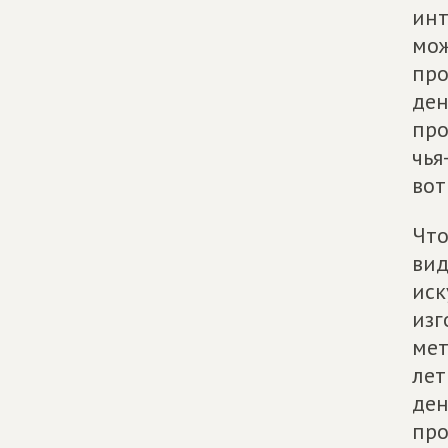
инт
мож
про
ден
про
чья
вот
Что
вид
иск
изг
мет
лет
ден
про