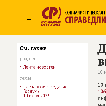
≡
Д
См. также
в
разделы
Лента новостей
10 
темы
10 
Пленарное заседание
106
Госдумы
10 июня 2026
инф
мар