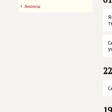
Анонсы
Я
т
С
у
22
С
19