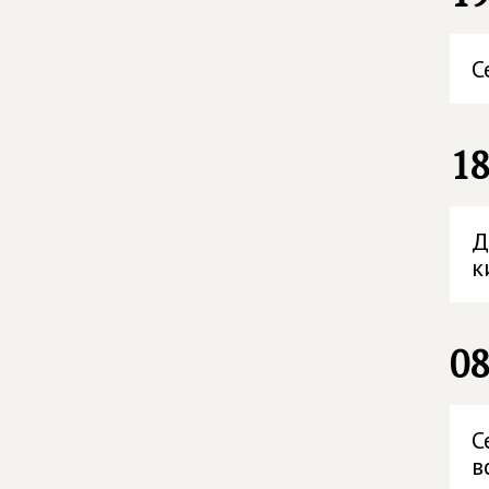
С
18
Д
к
08
С
в