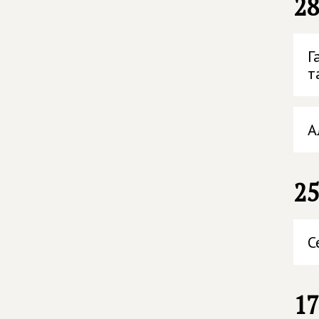
28
Г
т
А
25
С
17