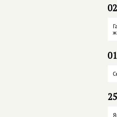
02
Г
ж
01
С
25
Я