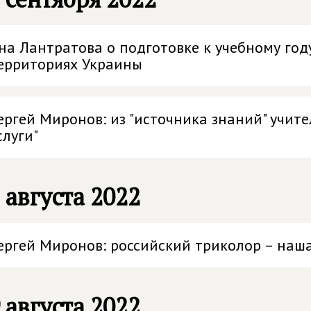
на Лантратова о подготовке к учебному го
ерриториях Украины
ергей Миронов: из "источника знаний" учит
слуги"
 августа 2022
ергей Миронов: российский триколор – наш
 августа 2022