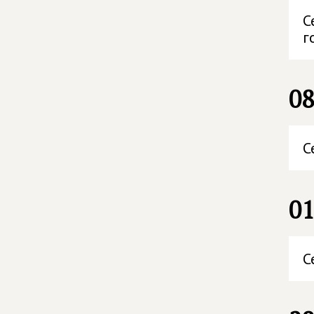
С
г
08
С
01
С