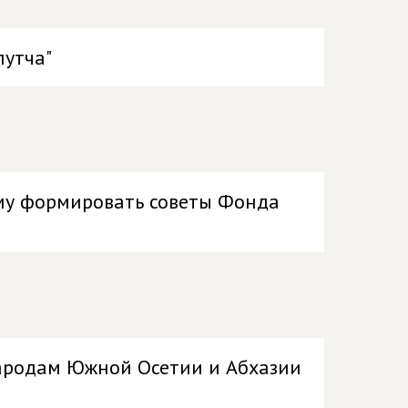
путча"
му формировать советы Фонда
ародам Южной Осетии и Абхазии