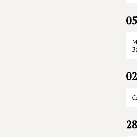
05
М
З
02
С
28