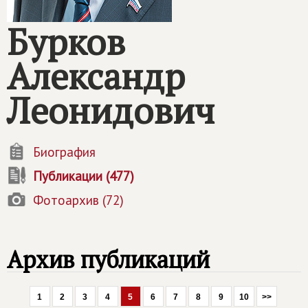
Бурков
Александр
Леонидович
Биография
Публикации (477)
Фотоархив (72)
Архив публикаций
1
2
3
4
5
6
7
8
9
10
>>