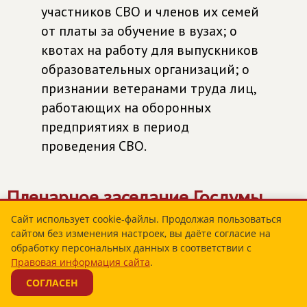
участников СВО и членов их семей
от платы за обучение в вузах; о
квотах на работу для выпускников
образовательных организаций; о
признании ветеранами труда лиц,
работающих на оборонных
предприятиях в период
проведения СВО.
Пленарное заседание Госдумы,
16 октября 2025
Сайт использует cookie-файлы. Продолжая пользоваться
сайтом без изменения настроек, вы даёте согласие на
обработку персональных данных в соответствии с
На пленарном заседании Федот
Правовая информация сайта
.
Тумусов представил законопроект
СОГЛАСЕН
об установлении дополнительных