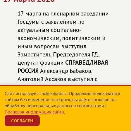
17 марта на пленарном заседании
Госдумы с заявлением по
актуальным социально-
экономическим, политическим и
иным вопросам выступил
Заместитель Председателя ГД,
депутат фракции
СПРАВЕДЛИВАЯ
РОССИЯ
Александр Бабаков.
Анатолий Аксаков выступил с
докладом по законопроекту об
Сайт использует cookie-файлы. Продолжая пользоваться
информировании заёмщика при
сайтом без изменения настроек, вы даёте согласие на
заключении договора
обработку персональных данных в соответствии с
потребительского кредита.
Правовая информация сайта
.
СОГЛАСЕН