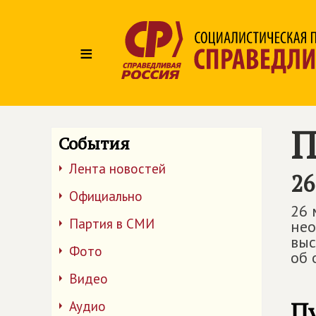
≡
П
События
Лента новостей
26
Официально
26 
Партия в СМИ
нео
выс
Фото
об 
Видео
П
Аудио