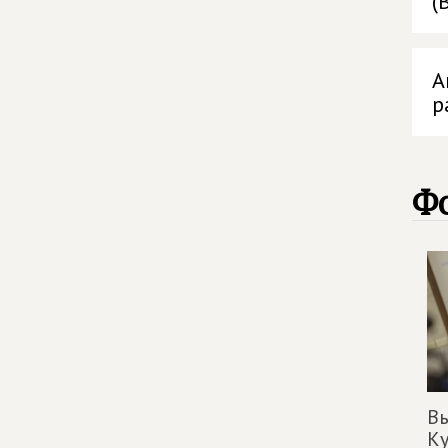
(
А
р
Ф
Вы
Ку