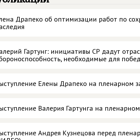
лена Драпеко об оптимизации работ по сох
аследия
алерий Гартунг: инициативы СР дадут отра
бороноспособность, необходимые для побе
ыступление Елены Драпеко на пленарном з
ыступление Валерия Гартунга на пленарном
ыступление Андрея Кузнецова перед плена