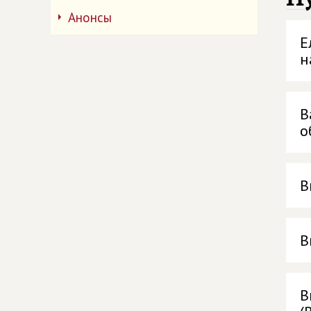
Анонсы
Е
н
В
о
В
В
В