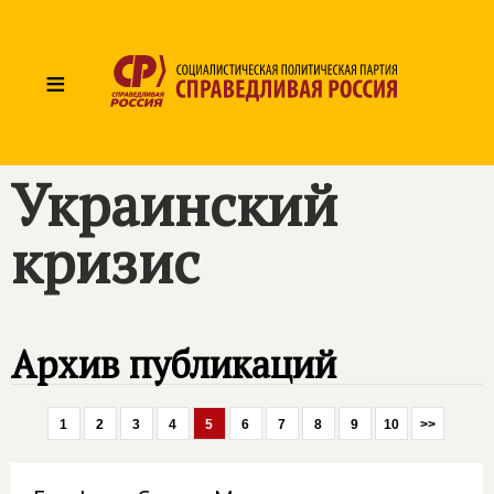
≡
Украинский
кризис
Архив публикаций
1
2
3
4
5
6
7
8
9
10
>>