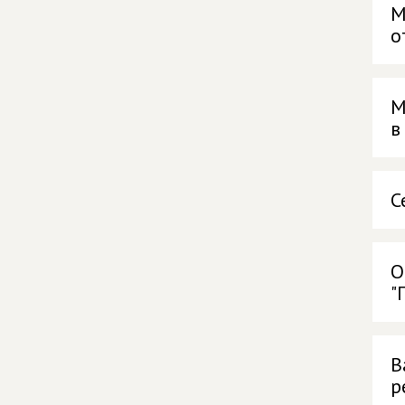
М
о
М
в
С
О
"
В
р