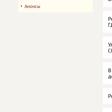
Анонсы
Р
Г
У
С
В
д
Р