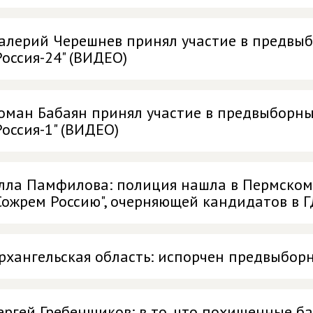
алерий Черешнев принял участие в предвыб
Россия-24" (ВИДЕО)
оман Бабаян принял участие в предвыборны
Россия-1" (ВИДЕО)
лла Памфилова: полиция нашла в Пермском
Сожрем Россию", очерняющей кандидатов в Г
рхангельская область: испорчен предвыбо
ергей Гребенщиков: в то, что похищенные б