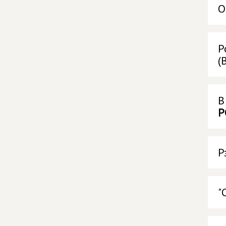
О
Р
(
В
Р
Р
"