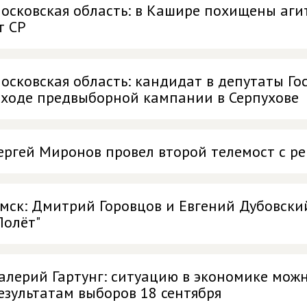
осковская область: в Кашире похищены аг
т СР
осковская область: кандидат в депутаты Го
 ходе предвыборной кампании в Серпухове
ергей Миронов провел второй телемост с р
мск: Дмитрий Горовцов и Евгений Дубовски
Полёт"
алерий Гартунг: ситуацию в экономике мож
езультатам выборов 18 сентября