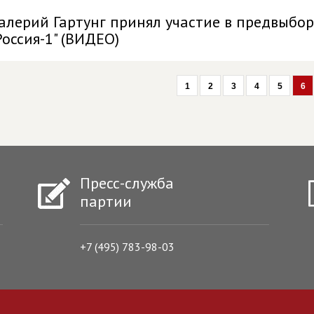
алерий Гартунг принял участие в предвыбо
Россия-1" (ВИДЕО)
1
2
3
4
5
6
Пресс-служба
партии
+7 (495) 783-98-03