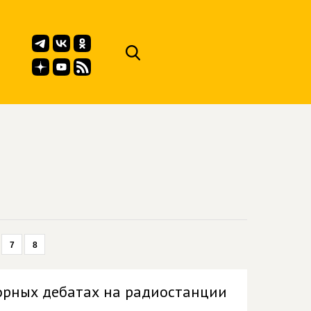
7
8
орных дебатах на радиостанции