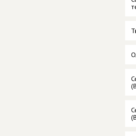
т
Т
О
С
(
С
(