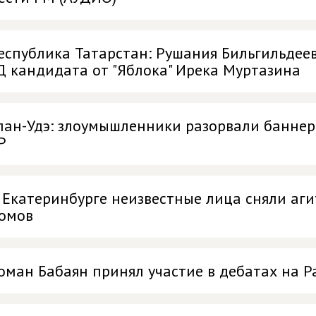
еспублика Татарстан: Рушания Бильгильдеев
Д кандидата от "Яблока" Ирека Муртазина
лан-Удэ: злоумышленники разорвали банне
Р
 Екатеринбурге неизвестные лица сняли аг
омов
оман Бабаян принял участие в дебатах на Р