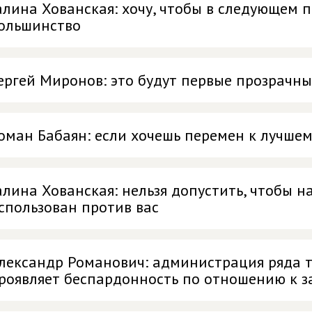
алина Хованская: хочу, чтобы в следующем 
ольшинство
ергей Миронов: это будут первые прозрачн
оман Бабаян: если хочешь перемен к лучшему
алина Хованская: нельзя допустить, чтобы н
спользован против вас
лександр Романович: администрация ряда 
роявляет беспардонность по отношению к 