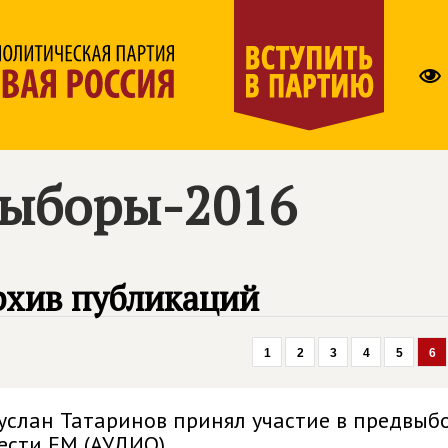
ыборы-2016
рхив публикаций
1
2
3
4
5
6
услан Татаринов принял участие в предвыб
ести FM (АУДИО)