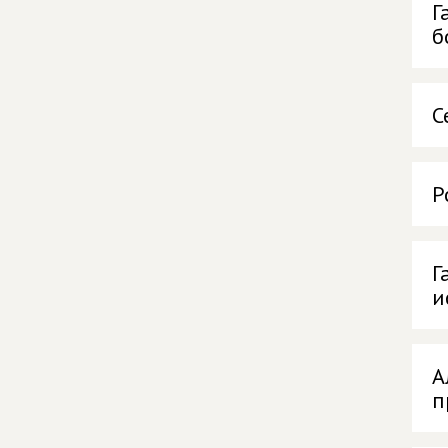
Г
б
С
Р
Г
и
А
п