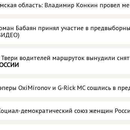
мская область: Владимир Конкин провел ме
оман Бабаян принял участие в предвыборны
ВИДЕО)
 Твери водителей маршруток вынудили сня
ОССИИ
эперы OxiMironov и G-Rick MC сошлись в пр
Социал-демократический союз женщин России