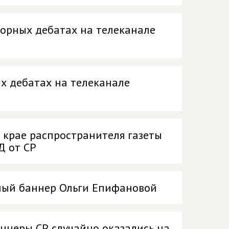
орных дебатах на телеканале
х дебатах на телеканале
 крае распространителя газеты
Д от СР
рный баннер Ольги Епифановой
аннеры СР случайно оказались на