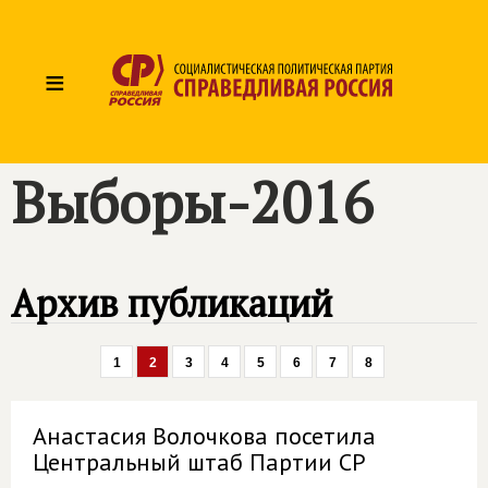
≡
Выборы-2016
Архив публикаций
1
2
3
4
5
6
7
8
Анастасия Волочкова посетила
Центральный штаб Партии СР