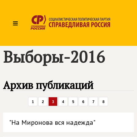
≡
Выборы-2016
Архив публикаций
1
2
3
4
5
6
7
8
"На Миронова вся надежда"