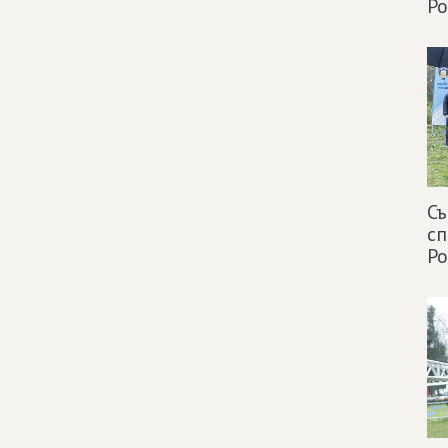
Ро
С
сп
Ро