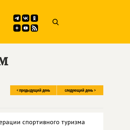
ём
< предыдущий день
следующий день >
ерации спортивного туризма