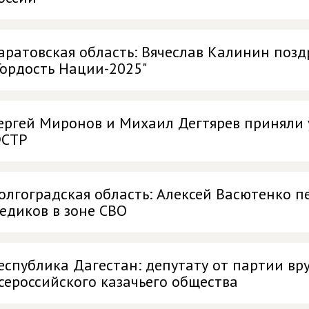
аратовская область: Вячеслав Калинин поз
Гордость Нации-2025"
ергей Миронов и Михаил Дегтярев приняли 
СТР
олгоградская область: Алексей Васютенко п
едиков в зоне СВО
еспублика Дагестан: депутату от партии в
сероссийского казачьего общества