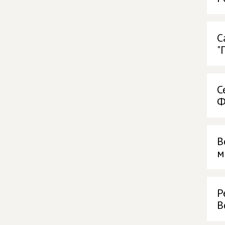
С
"
С
Ф
В
м
Р
В