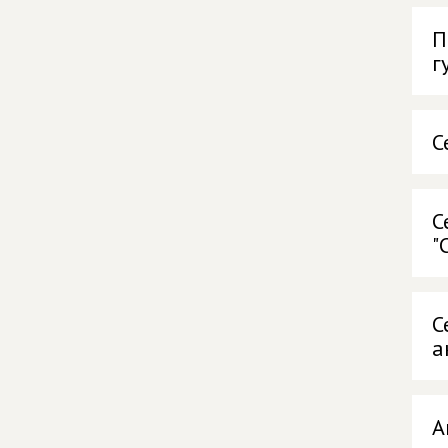
П
г
С
С
"
С
а
А