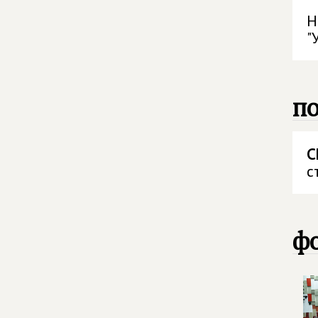
Н
"
п
С
с
фо