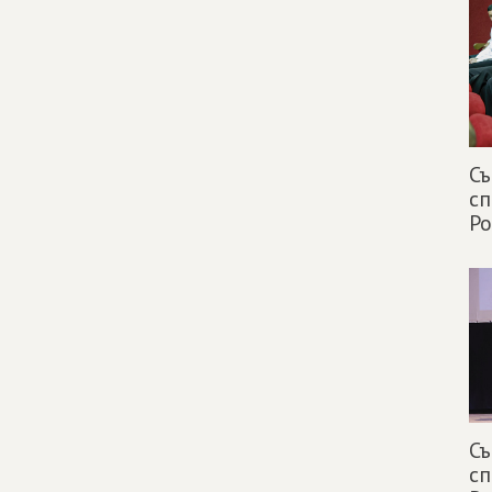
С
сп
Ро
С
сп