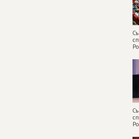
С
сп
Ро
С
сп
Ро