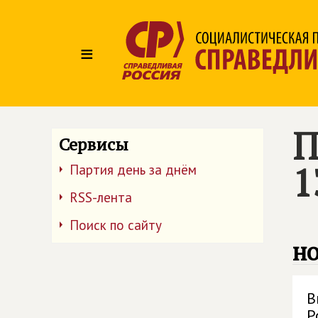
≡
П
Сервисы
1
Партия день за днём
RSS-лента
Поиск по сайту
но
В
Р