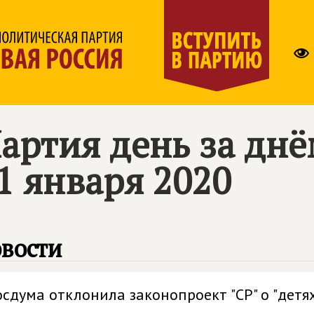
артия день за дн
1 января 2020
вости
осдума отклонила законопроект "СР" о "детя