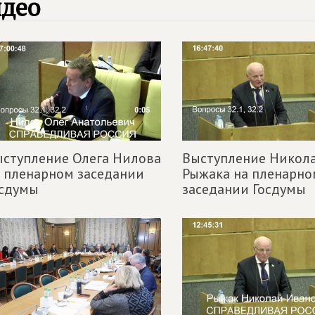
идео
ступление Олега Нилова
Выступление Никол
 пленарном заседании
Рыжака на пленарно
осдумы
заседании Госдумы