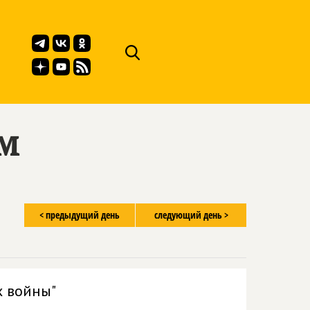
ём
< предыдущий день
следующий день >
х войны"