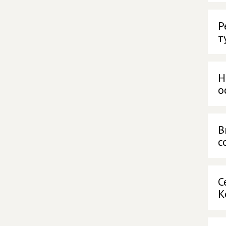
Р
т
Н
о
В
с
С
К