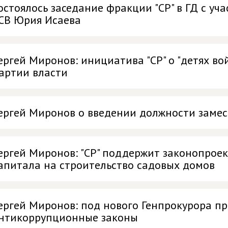
остоялось заседание фракции "СР" в ГД с уч
СВ Юрия Исаева
ергей Миронов: инициатива "СР" о "детях в
артии власти
ергей Миронов о введении должности замес
ергей Миронов: "СР" поддержит законопрое
апитала на строительство садовых домов
ергей Миронов: под нового Генпрокурора п
нтикоррупционные законы