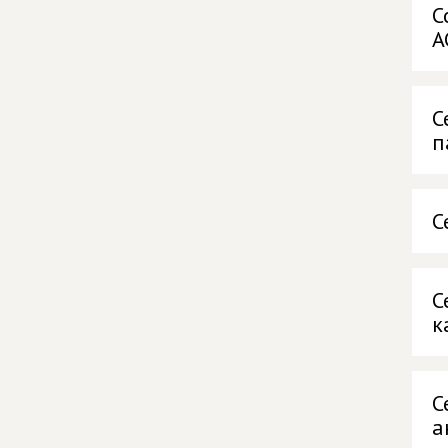
С
А
С
п
С
С
к
С
а