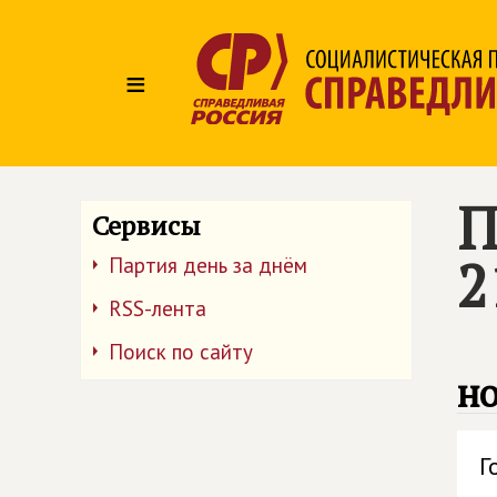
≡
П
Сервисы
2
Партия день за днём
RSS-лента
Поиск по сайту
но
Г