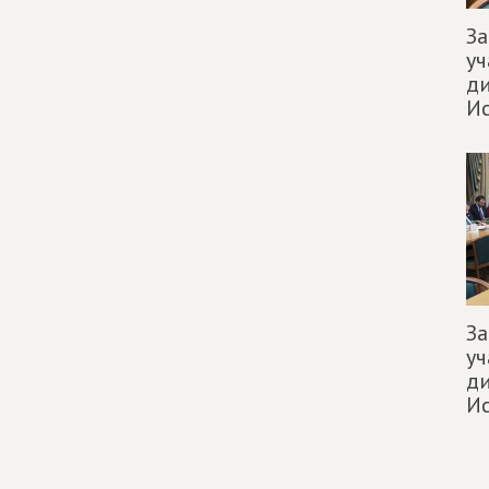
За
уч
д
И
За
уч
д
И