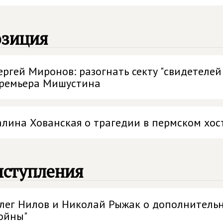
озиция
ергей Миронов: разогнать секту "свидетелей
ремьера Мишустина
алина Хованская о трагедии в пермском хос
ыступления
лег Нилов и Николай Рыжак о дополнитель
ойны"