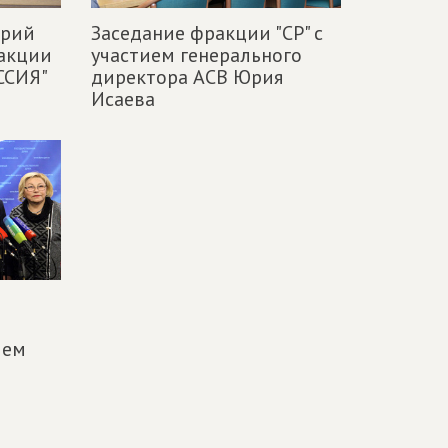
Юрий
Заседание фракции "СР" с
ракции
участием генерального
ССИЯ"
директора АСВ Юрия
Исаева
ием