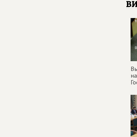
в
Вы
на
Г