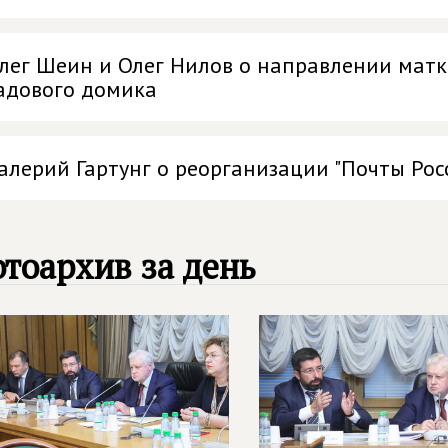
лег Шеин и Олег Нилов о направлении матк
адового домика
алерий Гартунг о реорганизации "Почты Рос
тоархив за день