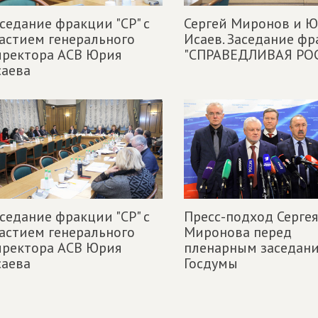
седание фракции "СР" с
Сергей Миронов и 
астием генерального
Исаев. Заседание ф
иректора АСВ Юрия
"СПРАВЕДЛИВАЯ РО
саева
седание фракции "СР" с
Пресс-подход Сергея
астием генерального
Миронова перед
иректора АСВ Юрия
пленарным заседан
саева
Госдумы