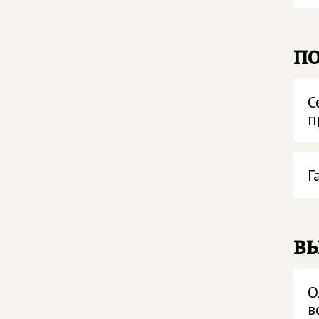
п
С
п
Г
в
О
в