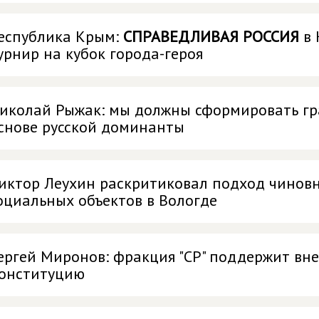
еспублика Крым:
СПРАВЕДЛИВАЯ РОССИЯ
в 
урнир на кубок города-героя
иколай Рыжак: мы должны сформировать гр
снове русской доминанты
иктор Леухин раскритиковал подход чиновн
оциальных объектов в Вологде
ергей Миронов: фракция "СР" поддержит вн
онституцию