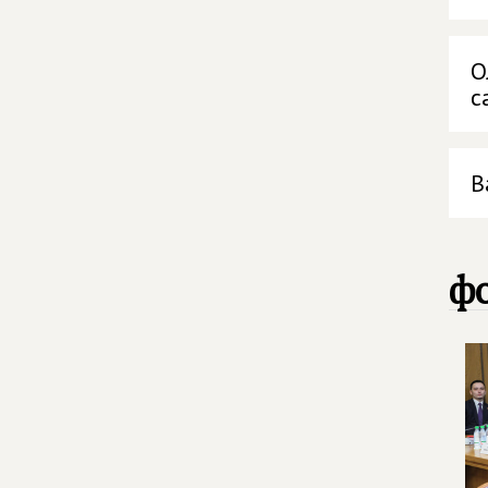
О
с
В
фо