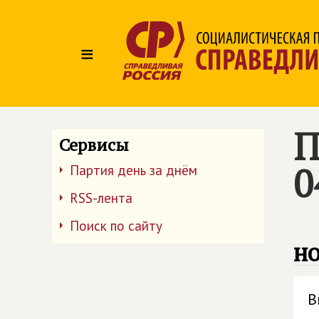
≡
П
Сервисы
0
Партия день за днём
RSS-лента
Поиск по сайту
но
В