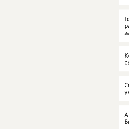
Г
р
з
К
с
С
у
А
Б