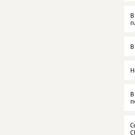
В
п
В
Н
В
п
С
С