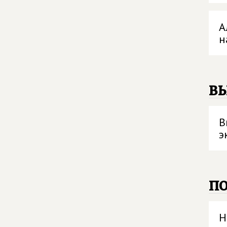
А
н
в
В
э
п
Н