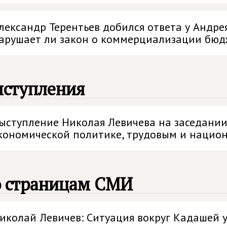
лександр Терентьев добился ответа у Андре
арушает ли закон о коммерциализации бю
ыступления
ыступление Николая Левичева на заседани
кономической политике, трудовым и нацио
о страницам СМИ
иколай Левичев: Ситуация вокруг Кадашей 