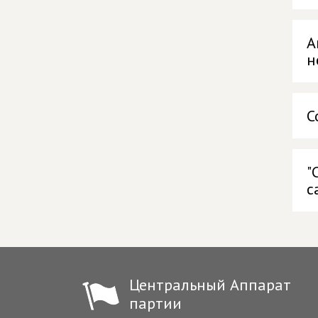
А
н
С
"
с
Центральный Аппарат
партии