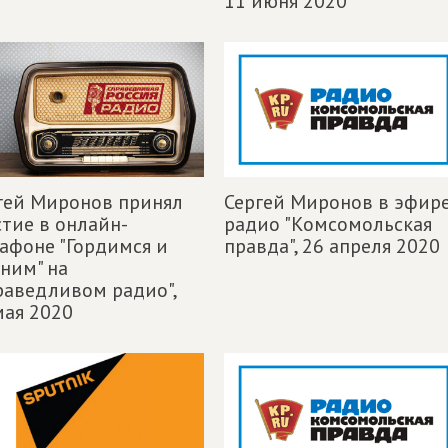
11 июня 2020
гей Миронов принял
Сергей Миронов в эфир
стие в онлайн-
радио "Комсомольская
афоне "Гордимся и
правда",
26 апреля 2020
ним" на
раведливом радио",
мая 2020