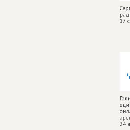
Сер
рад
17 
Гал
еди
онл
аре
24 