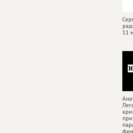
Сер
рад
11 
Ана
Лег
кри
при
пар
фин