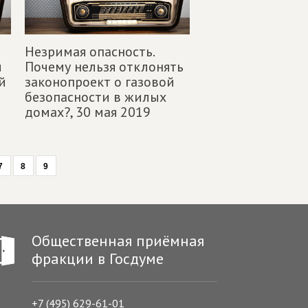
Незримая опасность.
и
Почему нельзя отклонять
й
законопроект о газовой
безопасности в жилых
домах?,
30 мая 2019
7
8
9
Общественная приёмная
фракции в Госдуме
+7 (495) 629-61-01