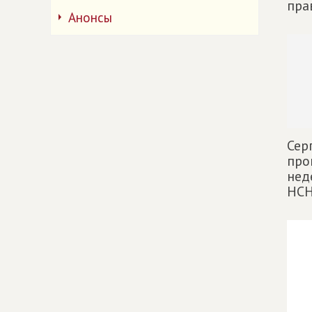
пра
Анонсы
Сер
про
нед
НСН