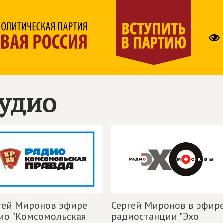
удио
гей Миронов эфире
Сергей Миронов в эфир
ио "Комсомольская
радиостанции "Эхо