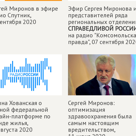
гей Миронов в эфире
Эфир Сергея Миронова 
ио Спутник,
представителей ряда
сентября 2020
региональных отделени
СПРАВЕДЛИВОЙ РОССИ
на радио "Комсомольска
правда",
07 сентября 202
ина Хованская о
Сергей Миронов:
ной федеральной
оптимизация
айн-платформе по
здравоохранения была
нде жилья,
самым настоящим
августа 2020
вредительством,