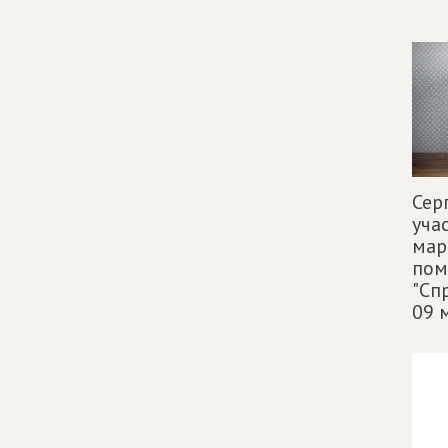
Сер
уча
мар
пом
"Сп
09 