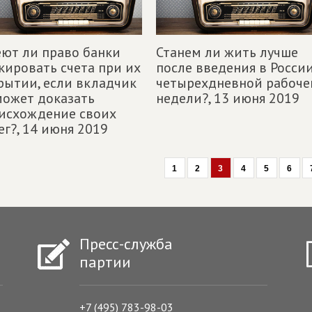
ют ли право банки
Станем ли жить лучше
кировать счета при их
после введения в Росси
рытии, если вкладчик
четырехдневной рабоче
может доказать
недели?,
13 июня 2019
исхождение своих
ег?,
14 июня 2019
1
2
3
4
5
6
Пресс-служба
партии
+7 (495) 783-98-03