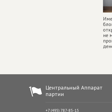
Име
бло
отк
не 
про
ден
Центральный Аппарат
партии
+7 (495) 787-85-15