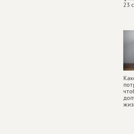
23 
Как
пот
что
доп
жиз