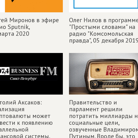
гей Миронов в эфире
Олег Нилов в программ
ио Sputnik,
"Простыми словами" на
марта 2020
радио "Комсомольская
правда",
05 декабря 201
толий Аксаков:
Правительство и
ализация
парламент решили
птовалюты может
потратить миллиарды н
вести к появлению
социальные цели,
аллельной
озвученные Владимиро
ансовой системы,
Путиным. Вроде бы, это