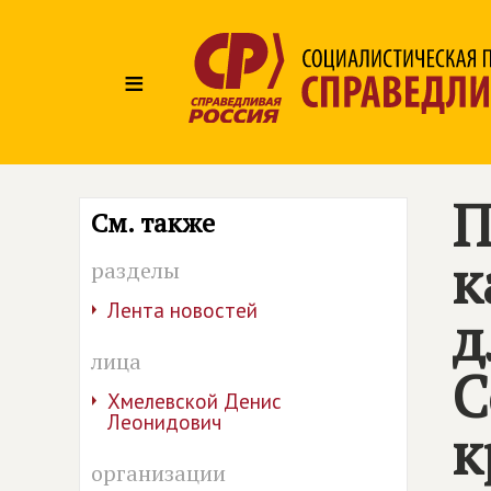
≡
П
См. также
к
разделы
Лента новостей
д
лица
С
Хмелевской Денис
Леонидович
к
организации