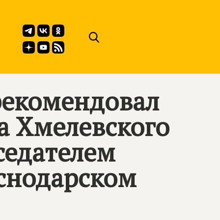
рекомендовал
а Хмелевского
седателем
аснодарском