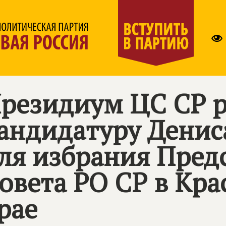
резидиум ЦС СР 
андидатуру Денис
ля избрания Пред
овета РО СР в Кр
рае