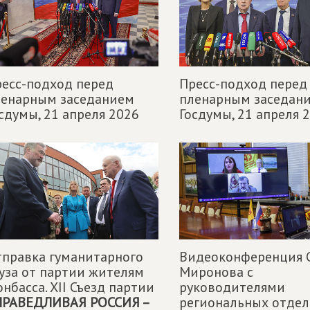
есс-подход перед
Пресс-подход перед
ленарным заседанием
пленарным заседан
сдумы,
21 апреля 2026
Госдумы,
21 апреля 
правка гуманитарного
Видеоконференция С
уза от партии жителям
Миронова с
нбасса. XII Съезд партии
руководителями
ПРАВЕДЛИВАЯ РОССИЯ –
региональных отдел