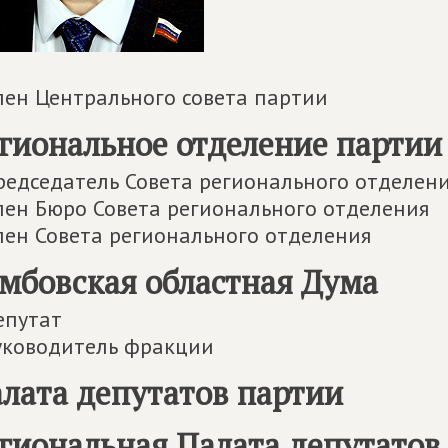
лен Центрального совета партии
гиональное отделение партии
редседатель Совета регионального отделен
лен Бюро Совета регионального отделения
лен Совета регионального отделения
мбовская областная Дума
епутат
уководитель фракции
лата депутатов партии
гиональная Палата депутатов