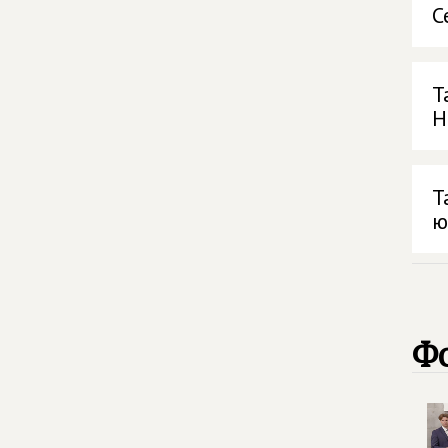
С
Т
Н
Т
ю
Ф