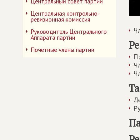
Центральный совет партии
Центральная контрольно-
ревизионная комиссия
Ч
Руководитель Центрального
Аппарата партии
Ре
Почетные члены партии
П
Ч
Ч
Та
Д
Р
Па
Ре