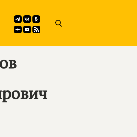
ов
ирович