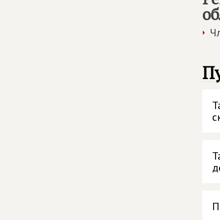
об
Ч
П
Т
с
Т
д
П