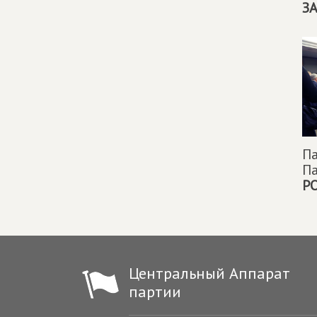
З
Па
П
Р
Центральный Аппарат
партии