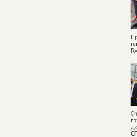
Пр
п
Го
От
гр
До
С