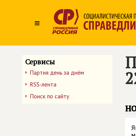
≡
П
Сервисы
2
Партия день за днём
RSS-лента
Поиск по сайту
но
Я
м