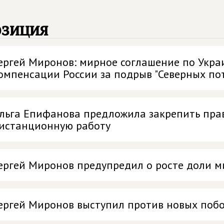
озиция
ергей Миронов: мирное соглашение по Укра
омпенсации России за подрыв "Северных по
льга Епифанова предложила закрепить прав
истанционную работу
ергей Миронов предупредил о росте доли м
ергей Миронов выступил против новых побо