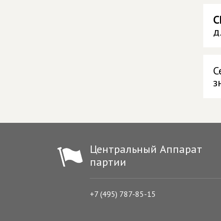
С
д
С
з
Центральный Аппарат
партии
+7 (495) 787-85-15