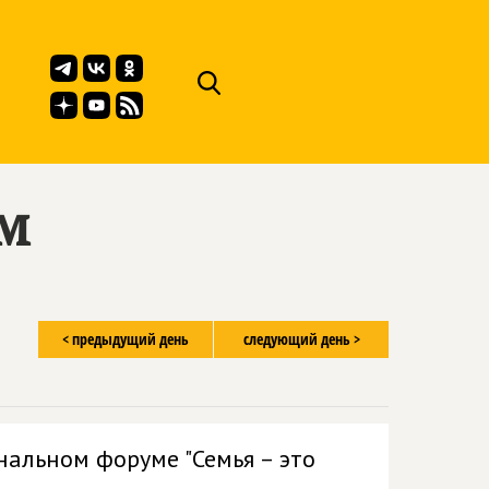
ём
< предыдущий день
следующий день >
нальном форуме "Семья – это