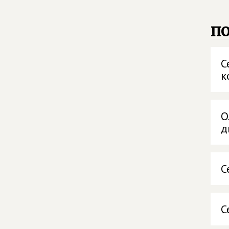
п
С
к
О
д
С
С