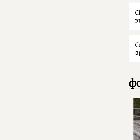
С
э
С
в
фо