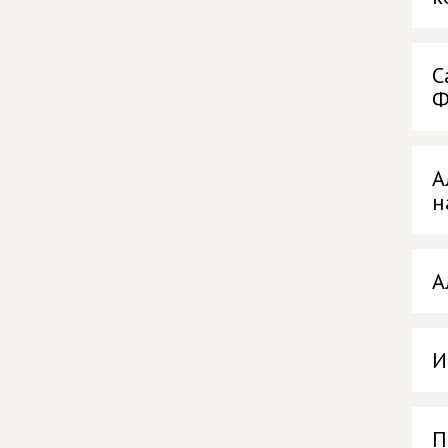
С
Ф
А
н
А
И
П