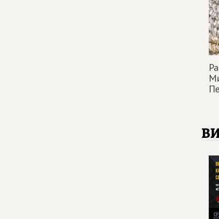
Ра
Ми
Пе
в