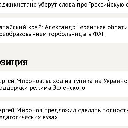
аджикистане уберут слова про "российскую 
лтайский край: Александр Терентьев обратил
реобразованием горбольницы в ФАП
озиция
ергей Миронов: выход из тупика на Украин
оддержки режима Зеленского
ергей Миронов предложил сделать полност
едагогических вузах