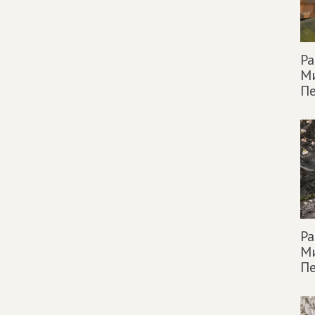
Ра
Ми
Пе
Ра
Ми
Пе