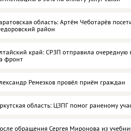
аратовская область: Артём Чеботарёв посет
едоровский район
лтайский край: СРЗП отправила очередную
а фронт
лександр Ремезков провёл приём граждан
ркутская область: ЦЗПГ помог раненому уч
осле обращения Сергея Миронова из учебник