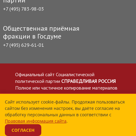
партии
+7 (495) 783-98-03
Общественная приёмная
фракции в Госдуме
+7 (495) 629-61-01
Официальный сайт Социалистической
политической партии
СПРАВЕДЛИВАЯ РОССИЯ
Полное или частичное копирование материалов
приветствуется со ссылкой на сайт spravedlivo.ru
Политика в отношении обработки персональных
Сайт использует cookie-файлы. Продолжая пользоваться
сайтом без изменения настроек, вы даёте согласие на
данных
обработку персональных данных в соответствии с
Все материалы сайта spravedlivo.ru доступны по
Правовая информация сайта
.
лицензии Creative Commons Attribution 4.0 International
СОГЛАСЕН