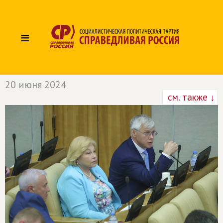
≡
20 июня 2024
см. также ↓