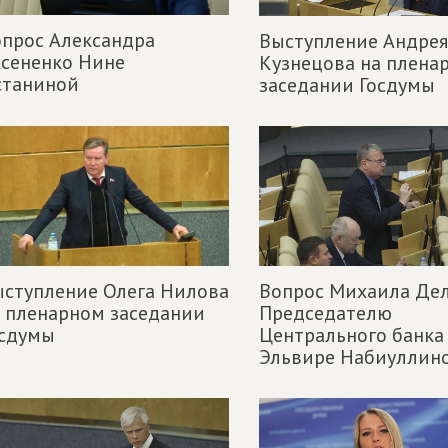
прос Александра
Выступление Андрея
сененко Нине
Кузнецова на плена
станиной
заседании Госдумы
ступление Олега Нилова
Вопрос Михаила Де
 пленарном заседании
Председателю
осдумы
Центрального банка
Эльвире Набиуллин