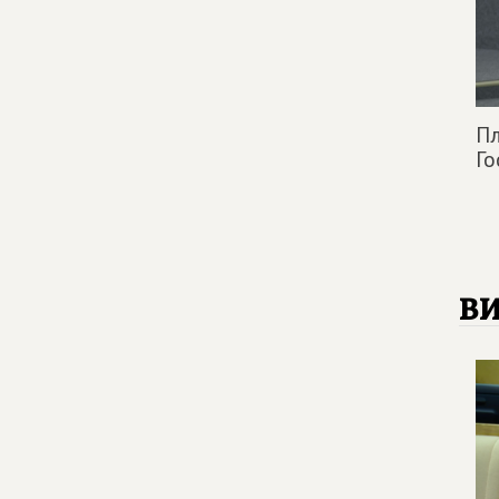
Пл
Г
в