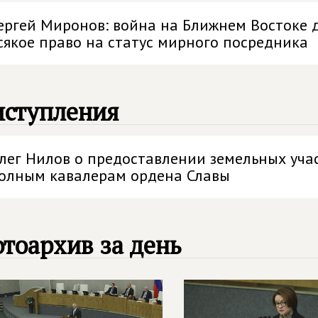
ергей Миронов: война на Ближнем Востоке 
сякое право на статус мирного посредника
ыступления
лег Нилов о предоставлении земельных учас
олным кавалерам ордена Славы
тоархив за день