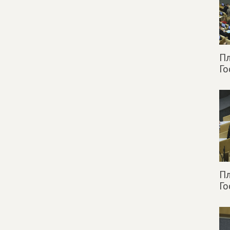
Пл
Г
Пл
Г