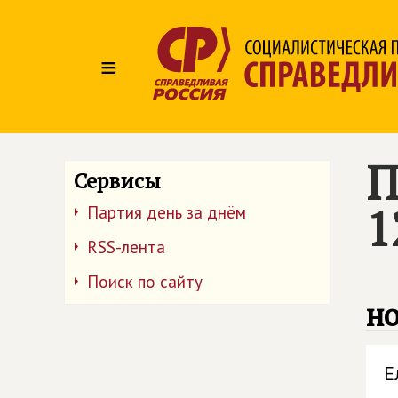
≡
П
Сервисы
1
Партия день за днём
RSS-лента
Поиск по сайту
но
Е