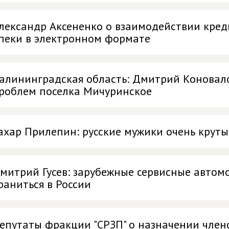
лександр Аксененко о взаимодействии кре
пеки в электронном формате
алининградская область: Дмитрий Коновало
роблем поселка Мичуринское
ахар Прилепин: русские мужики очень круты
митрий Гусев: зарубежные сервисные авто
раниться в России
епутаты фракции "СРЗП" о назначении член