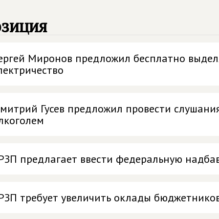
озиция
ергей Миронов предложил бесплатно выделя
лектричество
митрий Гусев предложил провести слушания
лкоголем
РЗП предлагает ввести федеральную надбав
РЗП требует увеличить оклады бюджетников