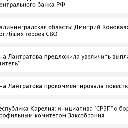
ентрального банка РФ
алининградская область: Дмитрий Коновало
огибших героев СВО
на Лантратова предложила увеличить выпл
читель"
на Лантратова прокомментировала повестк
еспублика Карелия: инициатива "СРЗП" о бо
рофильным комитетом Заксобрания