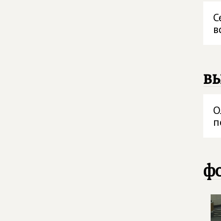
С
в
в
О
п
фо