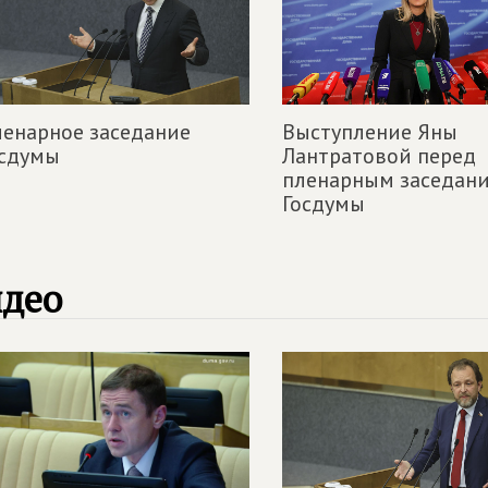
енарное заседание
Выступление Яны
осдумы
Лантратовой перед
пленарным заседан
Госдумы
идео