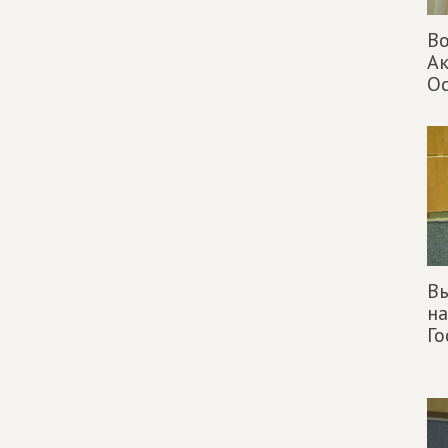
Во
Ак
О
Вы
на
Г