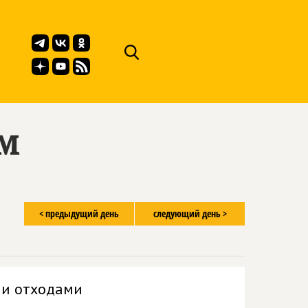
ём
< предыдущий день
следующий день >
ми отходами