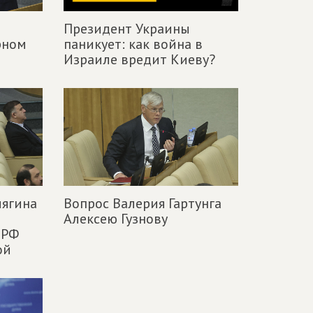
Президент Украины
рном
паникует: как война в
Израиле вредит Киеву?
лягина
Вопрос Валерия Гартунга
Алексею Гузнову
 РФ
ой