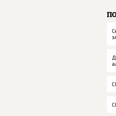
п
С
э
Д
а
С
С