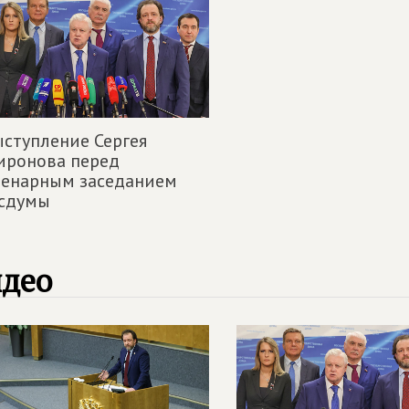
ступление Сергея
иронова перед
ленарным заседанием
осдумы
идео