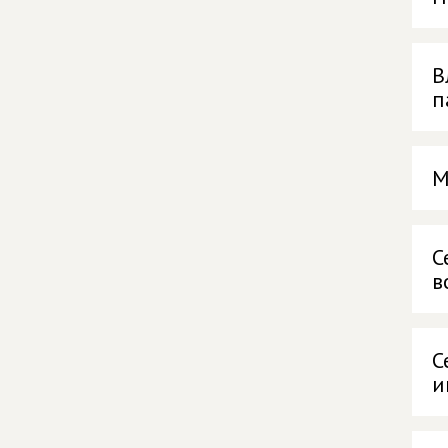
В
п
М
С
в
С
и