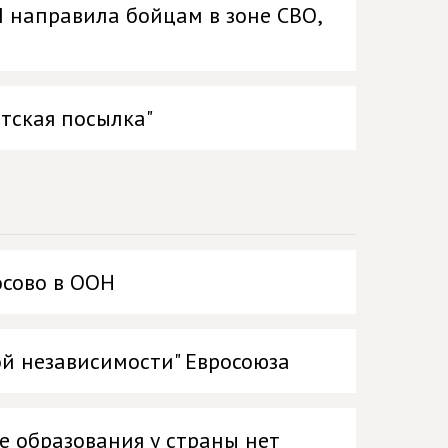
П направила бойцам в зоне СВО,
атская посылка"
осово в ООН
ой независимости" Евросоюза
е образования у страны нет