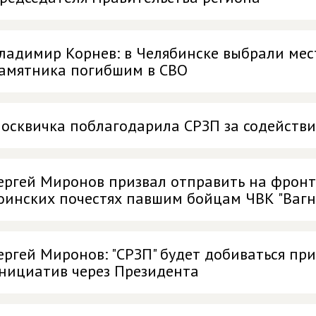
ладимир Корнев: в Челябинске выбрали мес
амятника погибшим в СВО
осквичка поблагодарила СРЗП за содействи
ергей Миронов призвал отправить на фронт
оинских почестях павшим бойцам ЧВК "Вагн
ергей Миронов: "СРЗП" будет добиваться пр
нициатив через Президента