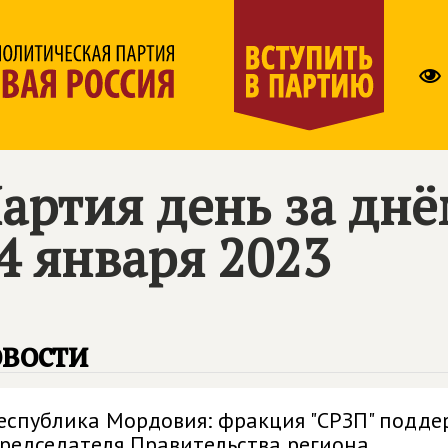
артия день за дн
4 января 2023
вости
еспублика Мордовия: фракция "СРЗП" подде
редседателя Правительства региона