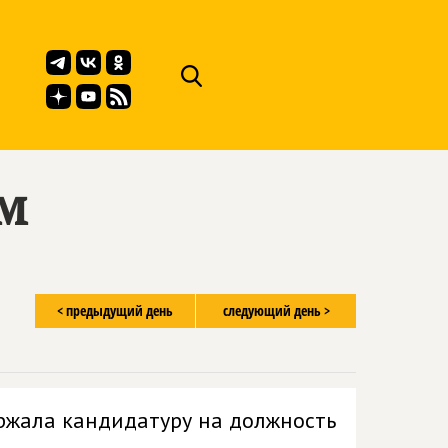
ём
< предыдущий день
следующий день >
ржала кандидатуру на должность