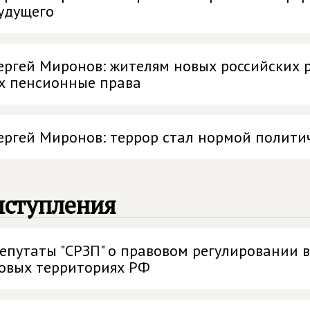
удущего
ергей Миронов: жителям новых российских 
х пенсионные права
ергей Миронов: террор стал нормой полити
ыступления
епутаты "СРЗП" о правовом регулировании в
овых территориях РФ