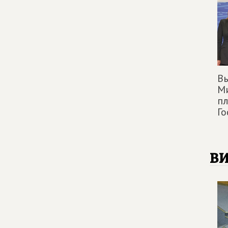
Вы
М
п
Г
в