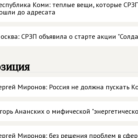
еспублика Коми: теплые вещи, которые СРЗ
ошли до адресата
осква: СРЗП объявила о старте акции "Солд
озиция
ергей Миронов: Россия не должна пускать К
горь Ананских о мифической "энергетическ
ергей Миронов: без решения проблем в сфер