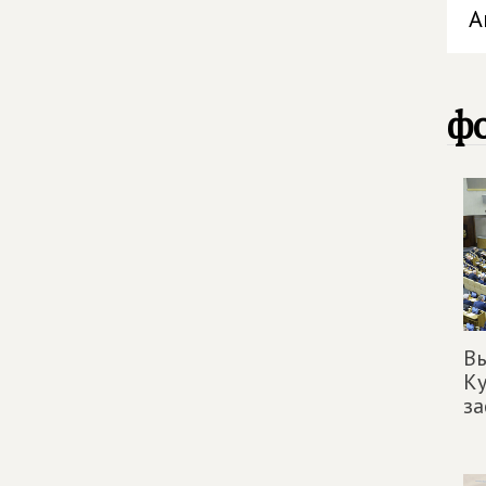
А
фо
Вы
Ку
за