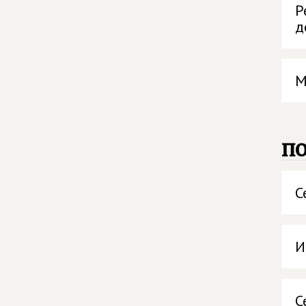
Р
д
М
п
С
И
С