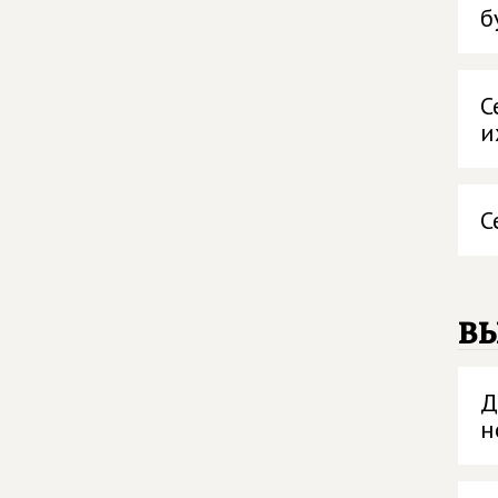
б
С
и
С
в
Д
н