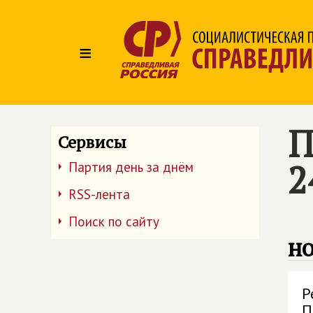
≡
П
Сервисы
2
Партия день за днём
RSS-лента
Поиск по сайту
но
Р
П