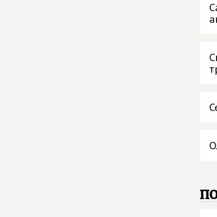
С
а
С
т
С
О
п