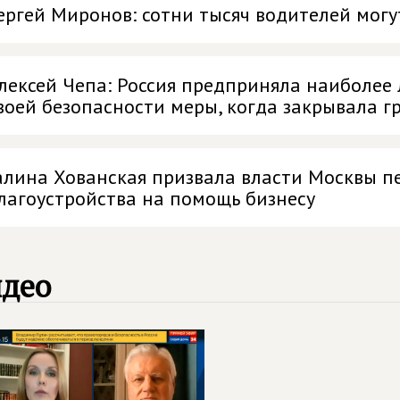
ергей Миронов: сотни тысяч водителей могу
лексей Чепа: Россия предприняла наиболее
воей безопасности меры, когда закрывала г
алина Хованская призвала власти Москвы п
лагоустройства на помощь бизнесу
идео