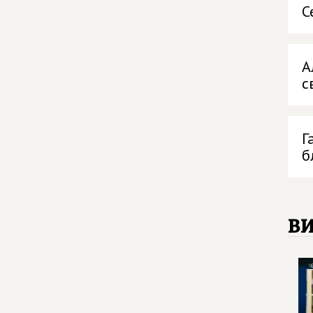
С
А
с
Г
б
в