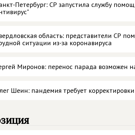
анкт-Петербург: СР запустила службу помощ
нтивирус"
вердловская область: представители СР по
рудной ситуации из-за коронавируса
ергей Миронов: перенос парада возможен н
лег Шеин: пандемия требует корректировки
озиция