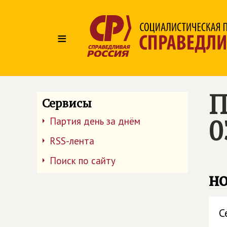
≡
П
Сервисы
0
Партия день за днём
RSS-лента
Поиск по сайту
но
С