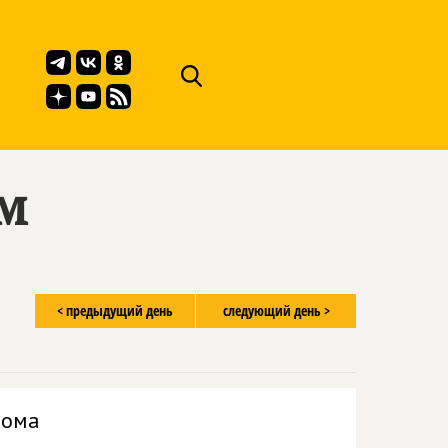
ём
< предыдущий день
следующий день >
дома