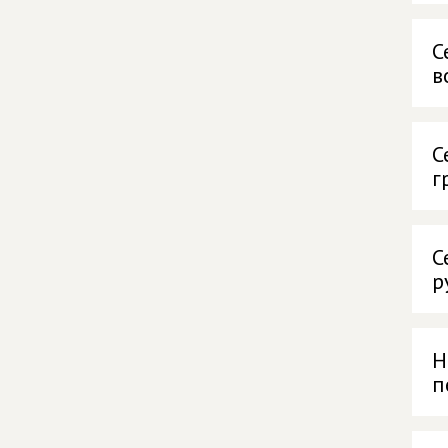
С
в
С
г
С
р
Н
п