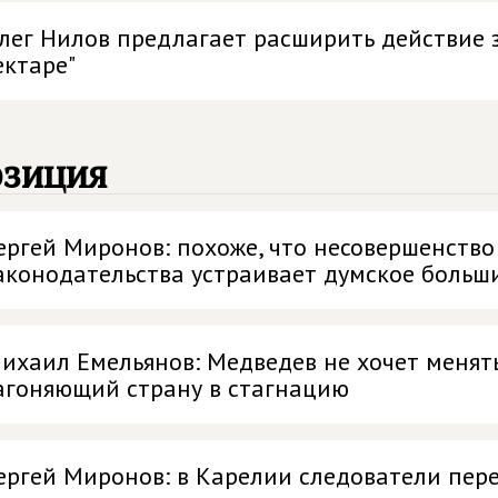
лег Нилов предлагает расширить действие 
ектаре"
озиция
ергей Миронов: похоже, что несовершенств
аконодательства устраивает думское больш
ихаил Емельянов: Медведев не хочет менят
агоняющий страну в стагнацию
ергей Миронов: в Карелии следователи пер