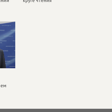
ании
круге чтения
ием