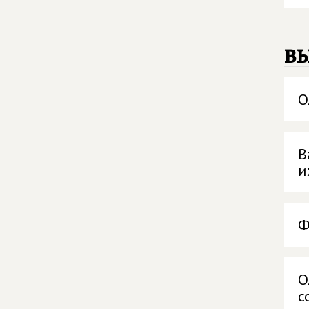
в
О
В
и
Ф
О
с