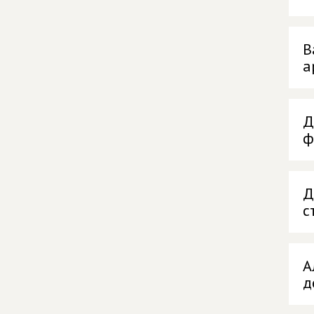
В
а
Д
ф
Д
с
А
д