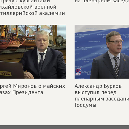
тречу с курсантами
на пленарном засед
ихайловской военной
ртиллерийской академии
ргей Миронов о майских
Александр Бурков
азах Президента
выступил перед
пленарным заседан
Госдумы