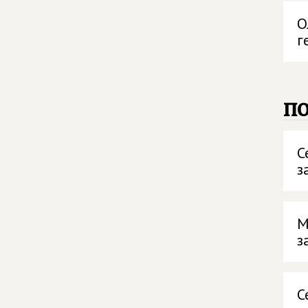
О
г
п
С
з
М
з
С