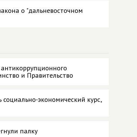
закона о "дальневосточном
о антикоррупционного
инство и Правительство
ь социально-экономический курс,
егнули палку