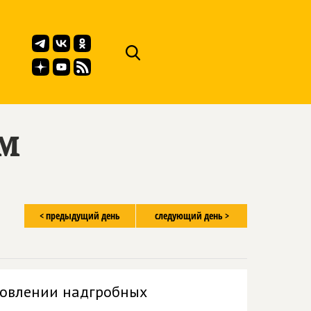
ём
< предыдущий день
следующий день >
отовлении надгробных