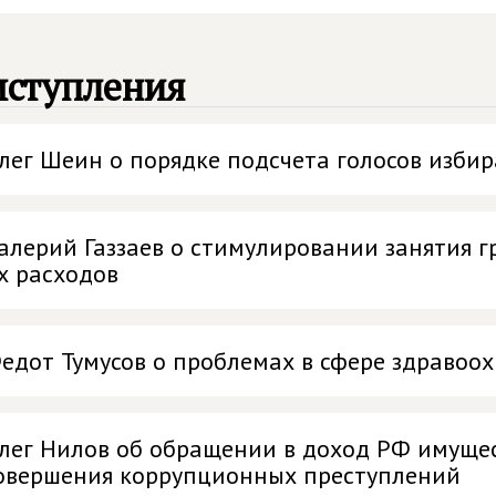
ыступления
лег Шеин о порядке подсчета голосов изби
алерий Газзаев о стимулировании занятия 
х расходов
едот Тумусов о проблемах в сфере здравоо
лег Нилов об обращении в доход РФ имущест
овершения коррупционных преступлений