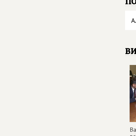
п
А
в
Ва