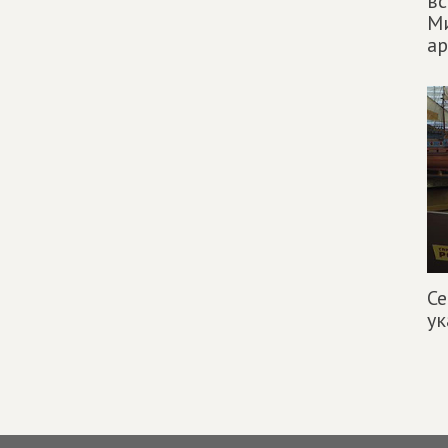
вс
М
а
Се
ук