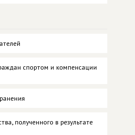
рателей
граждан спортом и компенсации
хранения
ва, полученного в результате