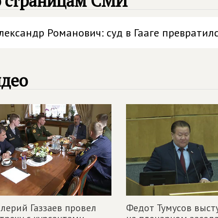
о страницам СМИ
лександр Романович: суд в Гааге превратилс
идео
лерий Газзаев провел
Федот Тумусов выст