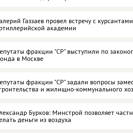
алерий Газзаев провел встречу с курсанта
ртиллерийской академии
епутаты фракции "СР" выступили по законо
онда в Москве
епутаты фракции "СР" задали вопросы зам
троительства и жилищно-коммунального хо
лександр Бурков: Минстрой позволяет час
елать деньги из воздуха