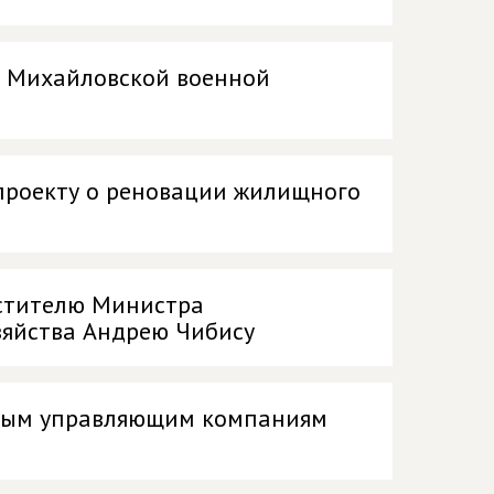
ми Михайловской военной
проекту о реновации жилищного
естителю Министра
зяйства Андрею Чибису
тным управляющим компаниям