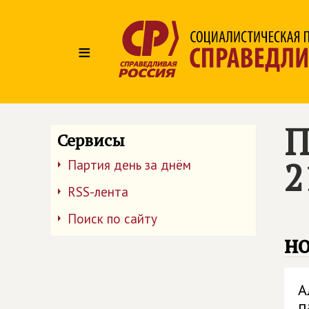
≡
П
Сервисы
2
Партия день за днём
RSS-лента
Поиск по сайту
но
А
п