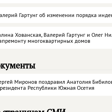
алерий Гартунг об изменении порядка инде
алина Хованская, Валерий Гартунг и Олег Н
апремонту многоквартирных домов
окументы
ергей Миронов поздравил Анатолия Бибилов
резидента Республики Южная Осетия