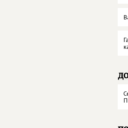
В
Г
к
д
С
П