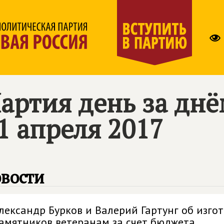
артия день за дн
1 апреля 2017
вости
лександр Бурков и Валерий Гартунг об изг
амятников ветеранам за счет бюджета