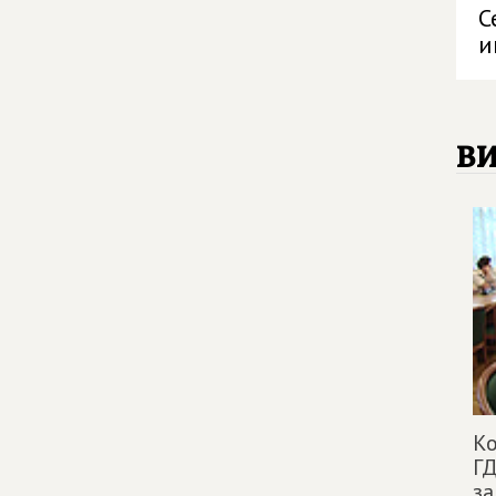
С
и
в
Ко
ГД
за