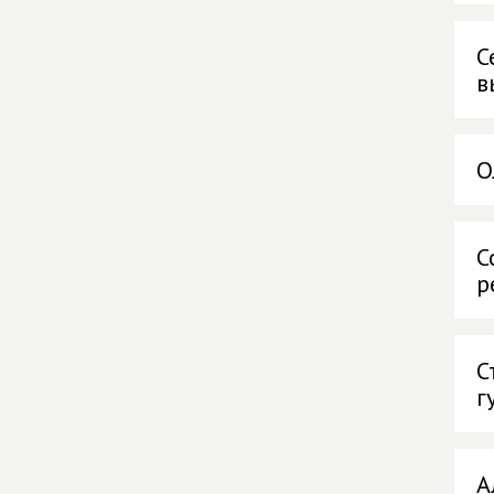
С
в
О
С
р
С
г
А