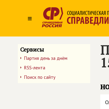
≡
П
Сервисы
1
Партия день за днём
RSS-лента
Поиск по сайту
но
О