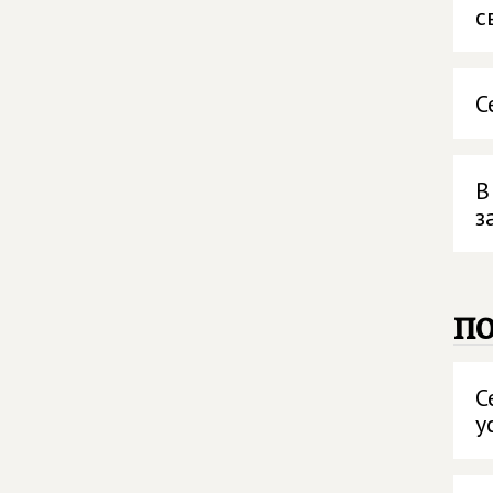
с
С
В
з
п
С
у