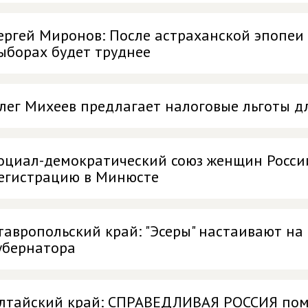
ергей Миронов: После астраханской эпопеи
ыборах будет труднее
лег Михеев предлагает налоговые льготы д
оциал-демократический союз женщин Росс
егистрацию в Минюсте
тавропольский край: "Эсеры" настаивают на
убернатора
лтайский край: СПРАВЕДЛИВАЯ РОССИЯ пом