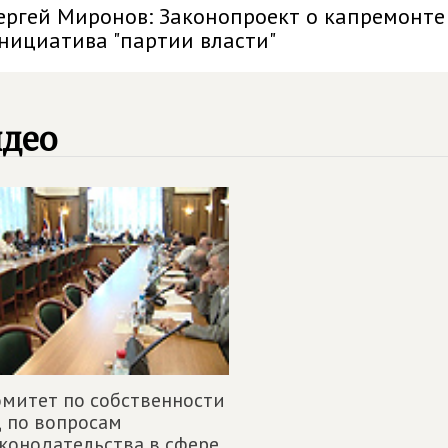
ергей Миронов: Законопроект о капремонте
нициатива "партии власти"
идео
митет по собственности
 по вопросам
конодательства в сфере