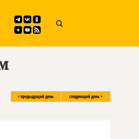
ём
< предыдущий день
следующий день >