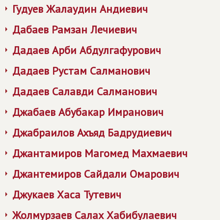
Гудуев Жалаудин Андиевич
Дабаев Рамзан Лечиевич
Дадаев Арби Абдулгафурович
Дадаев Рустам Салманович
Дадаев Салавди Салманович
Джабаев Абубакар Имранович
Джабраилов Ахъяд Бадрудиевич
Джантамиров Магомед Махмаевич
Джантемиров Сайдали Омарович
Джукаев Хаса Тутевич
Жолмурзаев Салах Хабибулаевич