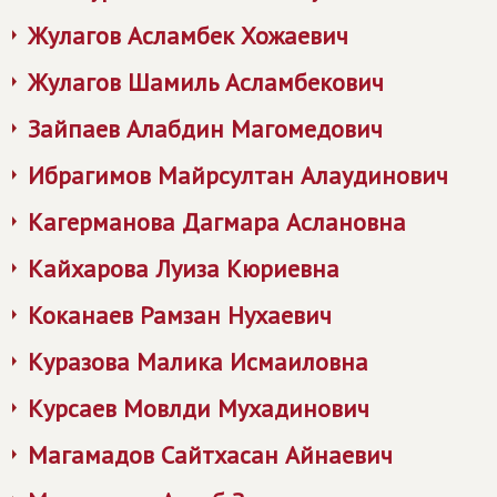
Жулагов Асламбек Хожаевич
Жулагов Шамиль Асламбекович
Зайпаев Алабдин Магомедович
Ибрагимов Майрсултан Алаудинович
Кагерманова Дагмара Аслановна
Кайхарова Луиза Кюриевна
Коканаев Рамзан Нухаевич
Куразова Малика Исмаиловна
Курсаев Мовлди Мухадинович
Магамадов Сайтхасан Айнаевич