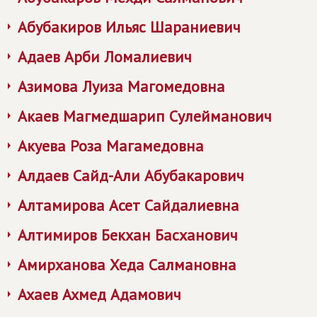
Абубакиров Ильяс Шараниевич
Адаев Арби Ломалиевич
Азимова Луиза Магомедовна
Акаев Магмедшарип Сулейманович
Акуева Роза Магамедовна
Алдаев Сайд-Али Абубакарович
Алтамирова Асет Сайдалиевна
Алтимиров Бекхан Басханович
Амирханова Хеда Салмановна
Ахаев Ахмед Адамович