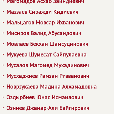
Магомадов Асхаб Заиндиевич
Маззаев Сиражди Кидиевич
Мальцагов Мовсар Ихванович
Мисиров Валид Абусаидович
Мовлаев Бекхан Шамсудинович
Мукуева Шумесат Сайпулаевна
Мусалов Магомед Мухадинович
Мусхаджиев Рамзан Ризванович
Новрзукаева Мадина Алхамадовна
Оздырбиев Юнас Исмаилович
Озниев Джанар-Али Байгирович