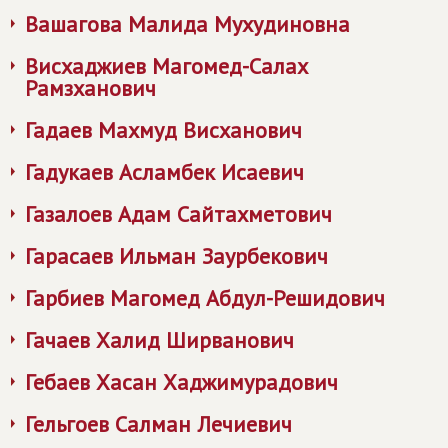
Вашагова Малида Мухудиновна
Висхаджиев Магомед-Салах
Рамзханович
Гадаев Махмуд Висханович
Гадукаев Асламбек Исаевич
Газалоев Адам Сайтахметович
Гарасаев Ильман Заурбекович
Гарбиев Магомед Абдул-Решидович
Гачаев Халид Ширванович
Гебаев Хасан Хаджимурадович
Гельгоев Салман Лечиевич