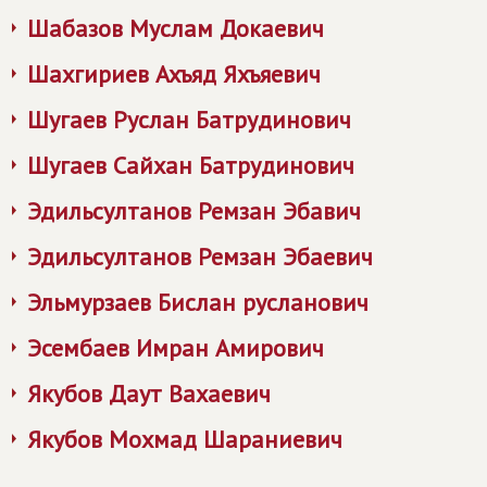
Шабазов Муслам Докаевич
Шахгириев Ахъяд Яхъяевич
Шугаев Руслан Батрудинович
Шугаев Сайхан Батрудинович
Эдильсултанов Ремзан Эбавич
Эдильсултанов Ремзан Эбаевич
Эльмурзаев Бислан русланович
Эсембаев Имран Амирович
Якубов Даут Вахаевич
Якубов Мохмад Шараниевич