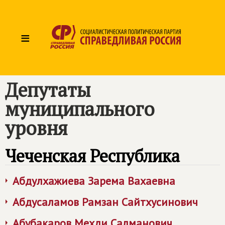
≡
Депутаты
муниципального
уровня
Чеченская Республика
Абдулхажиева Зарема Вахаевна
Абдусаламов Рамзан Сайтхусинович
Абубакаров Мехди Салманович