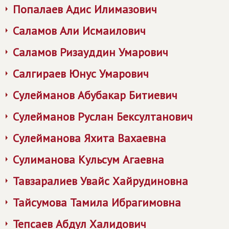
Попалаев Адис Илимазович
Саламов Али Исмаилович
Саламов Ризауддин Умарович
Салгираев Юнус Умарович
Сулейманов Абубакар Битиевич
Сулейманов Руслан Бексултанович
Сулейманова Яхита Вахаевна
Сулиманова Кульсум Агаевна
Тавзаралиев Увайс Хайрудиновна
Тайсумова Тамила Ибрагимовна
Тепсаев Абдул Халидович