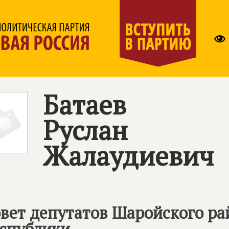
Батаев
Руслан
Жалаудиевич
вет депутатов Шаройского ра