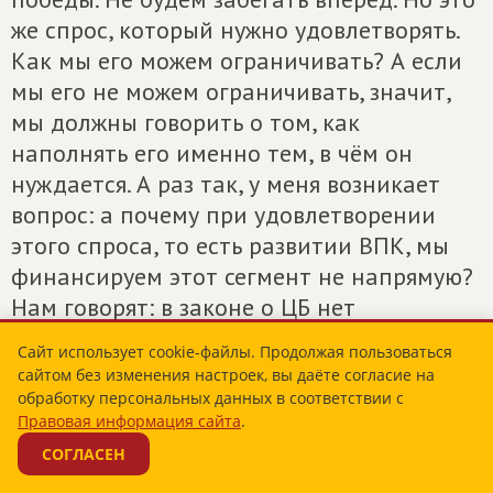
же спрос, который нужно удовлетворять.
Как мы его можем ограничивать? А если
мы его не можем ограничивать, значит,
мы должны говорить о том, как
наполнять его именно тем, в чём он
нуждается. А раз так, у меня возникает
вопрос: а почему при удовлетворении
этого спроса, то есть развитии ВПК, мы
финансируем этот сегмент не напрямую?
Нам говорят: в законе о ЦБ нет
разрешения финансировать напрямую. Ну
Сайт использует cookie-файлы. Продолжая пользоваться
нет, так давайте введем, какие
сайтом без изменения настроек, вы даёте согласие на
проблемы? У нас-то есть задачи и
обработку персональных данных в соответствии с
Правовая информация сайта
.
решения. Кто мне объяснит и докажет, что
СОГЛАСЕН
посредник в виде любого банка, даже
самого добросовестного, вроде ПСБ,