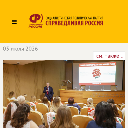
≡
03 июля 2026
см. также ↓