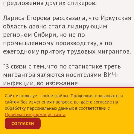
предложения других спикеров.
Лариса Егорова рассказала, что Иркутская
область давно стала лидирующим
регионом Сибири, но не по
промышленному производству, а по
ежегодному притоку трудовых мигрантов.
"В связи с тем, что по статистике треть
мигрантов являются носителями ВИЧ-
инфекции, во избежание
распространения данных инфекционных
Сайт использует cookie-файлы. Продолжая пользоваться
заболеваний, наносящих непоправимый
сайтом без изменения настроек, вы даёте согласие на
вред, предлагаем включить в программу
обработку персональных данных в соответствии с
Правовая информация сайта
.
приёма в гражданство Российской
Федерации обязательное медицинское
СОГЛАСЕН
исследование на ВИЧ, СПИД, туберкулез и