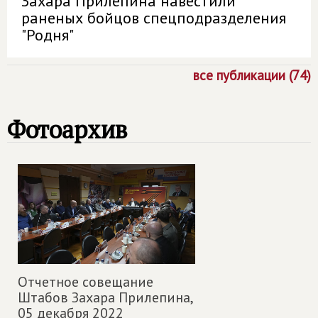
Захара Прилепина навестили
раненых бойцов спецподразделения
"Родня"
все публикации (74)
Фотоархив
Отчетное совещание
Штабов Захара Прилепина,
05 декабря 2022