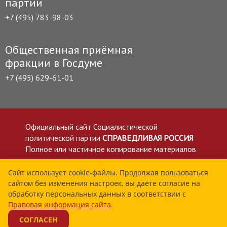
партии
+7 (495) 783-98-03
Общественная приёмная
фракции в Госдуме
+7 (495) 629-61-01
Официальный сайт Социалистической
политической партии
СПРАВЕДЛИВАЯ РОССИЯ
Полное или частичное копирование материалов
приветствуется со ссылкой на сайт spravedlivo.ru
Политика в отношении обработки персональных
Сайт использует cookie-файлы. Продолжая пользоваться
сайтом без изменения настроек, вы даёте согласие на
данных
обработку персональных данных в соответствии с
Все материалы сайта spravedlivo.ru доступны по
Правовая информация сайта
.
лицензии Creative Commons Attribution 4.0 International
СОГЛАСЕН