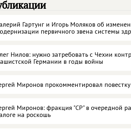
убликации
алерий Гартунг и Игорь Моляков об изменен
одернизации первичного звена системы зд
лег Нилов: нужно затребовать с Чехии кон
ашистской Германии в годы войны
ергей Миронов прокомментировал повестку
ергей Миронов: фракция "СР" в очередной ра
алоге на роскошь