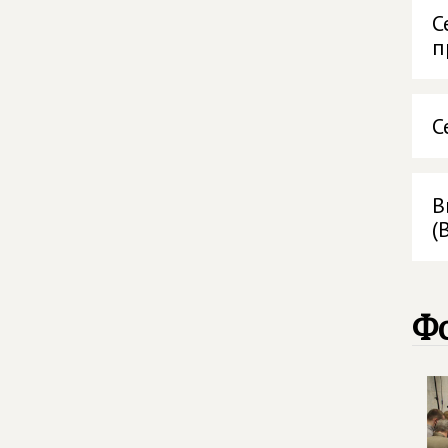
С
п
С
В
(
Ф