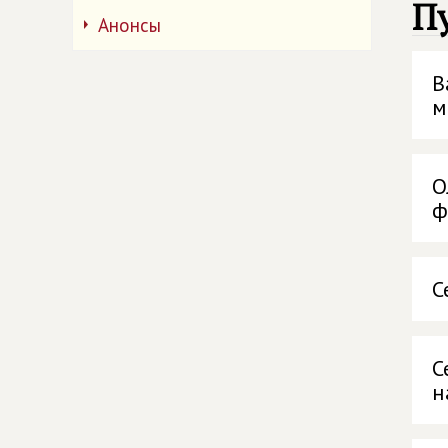
П
Анонсы
В
м
О
ф
С
С
н