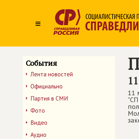
≡
П
События
Лента новостей
11
Официально
11 
Партия в СМИ
"СП
пол
Фото
Мол
зак
Видео
Аудио