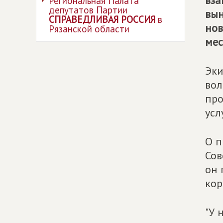
вза
Региональная Палата
депутатов Партии
вын
СПРАВЕДЛИВАЯ РОССИЯ
в
нов
Рязанской области
мес
Эк
вол
про
усл
О п
Сов
он 
кор
"У 