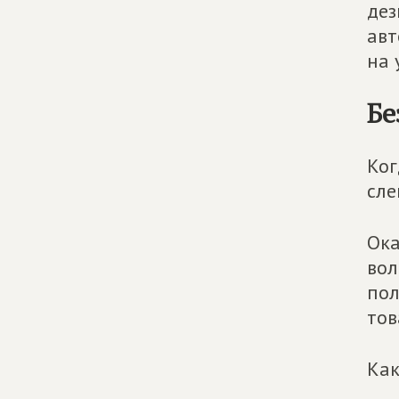
дез
авт
на 
Бе
Ког
сле
Ока
вол
пол
тов
Как