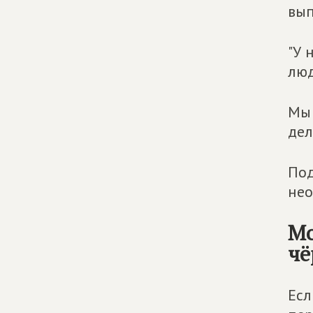
вып
"У 
люд
Мы 
дел
Под
нео
Мо
чё
Есл