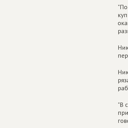
"По
куп
ока
раз
Ник
пер
Ник
ряз
раб
"В 
при
гов