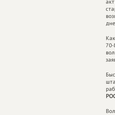
акт
ста
воз
дне
Как
70-
вол
зая
Быс
шта
раб
РО
Вол