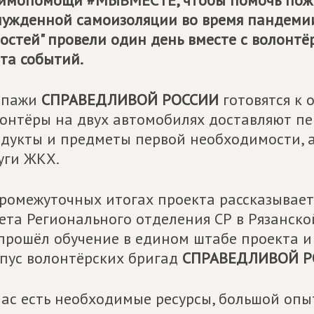
имопомощи #МЫВМЕСТЕ, чтобы помочь пожи
ужденной самоизоляции во время пандемии
остей" провели один день вместе с волонт
та событий.
ипажи
СПРАВЕДЛИВОЙ РОССИИ
готовятся к 
онтёры на двух автомобилях доставляют пе
дукты и предметы первой необходимости, 
уги ЖКХ.
ромежуточных итогах проекта рассказывает
ета Регионального отделения СР в Рязанско
прошёл обучение в едином штабе проекта и
пус волонтёрских бригад
СПРАВЕДЛИВОЙ Р
нас есть необходимые ресурсы, большой опы