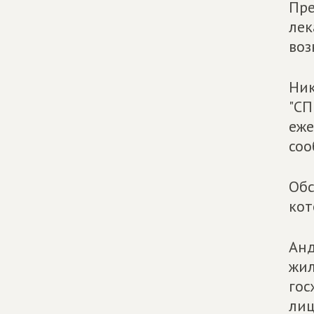
Пре
лек
воз
Ник
"СП
еже
соо
Обс
кот
Анд
жил
гос
лиц