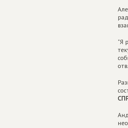
Але
рад
вза
"Я 
тек
соб
отв
Раз
сос
СП
Анд
нео