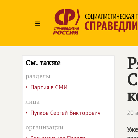
≡
Р
См. также
С
разделы
Партия в СМИ
к
лица
20 
Пупков Сергей Викторович
организации
Уже