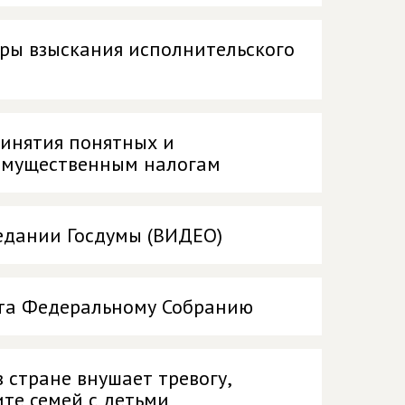
ры взыскания исполнительского
ринятия понятных и
 имущественным налогам
едании Госдумы (ВИДЕО)
нта Федеральному Собранию
 стране внушает тревогу,
ите семей с детьми