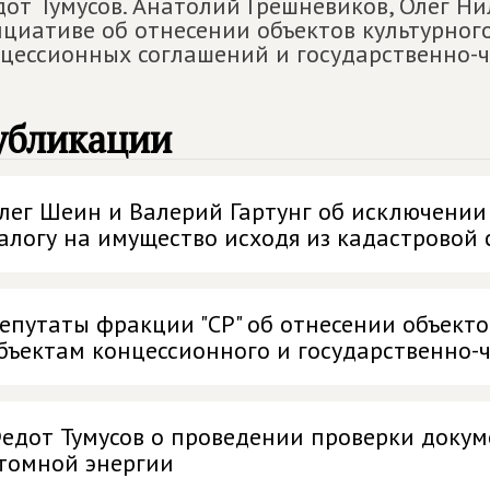
от Тумусов. Анатолий Грешневиков, Олег Ни
циативе об отнесении объектов культурног
цессионных соглашений и государственно-ч
убликации
лег Шеин и Валерий Гартунг об исключении
алогу на имущество исходя из кадастровой
епутаты фракции "СР" об отнесении объекто
бъектам концессионного и государственно-
едот Тумусов о проведении проверки докум
томной энергии