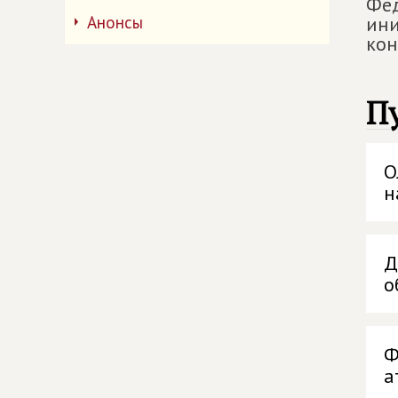
Фед
Анонсы
ини
кон
П
О
н
Д
о
Ф
а