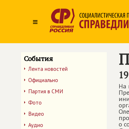
≡
П
События
Лента новостей
19
Официально
На 
Партия в СМИ
Пре
ини
Фото
орг
Оле
Видео
про
о с
Аудио