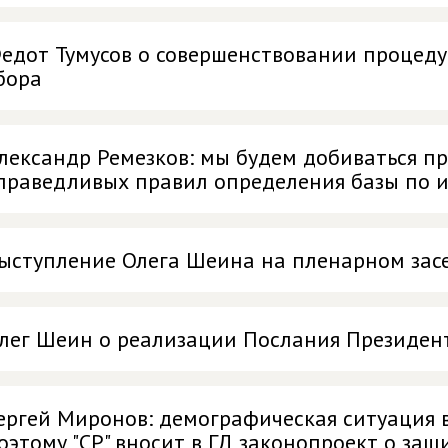
едот Тумусов о совершенствовании процеду
бора
лександр Ремезков: мы будем добиваться п
праведливых правил определения базы по
ыступление Олега Шеина на пленарном зас
лег Шеин о реализации Послания Президе
ергей Миронов: демографическая ситуация в
оэтому "СР" вносит в ГД законопроект о защ