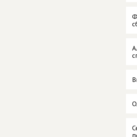
Ф
с
А
с
В
О
С
п